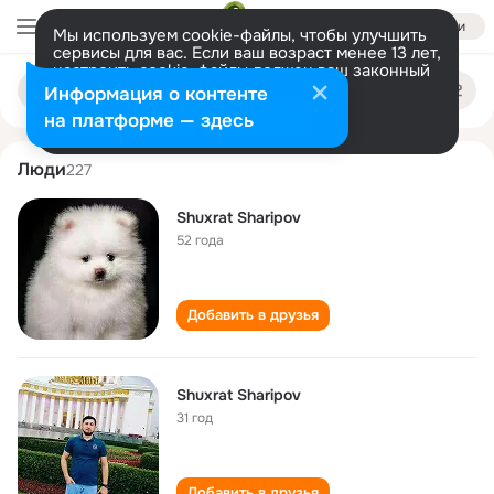
Войти
Мы используем cookie-файлы, чтобы улучшить
сервисы для вас. Если ваш возраст менее 13 лет,
настроить cookie-файлы должен ваш законный
shuxrat sharipov
Поиск
представитель.
Больше информации
Информация о контенте
по
людям
Разрешить все
Настроить
на платформе — здесь
Люди
227
Shuxrat Sharipov
52 года
Добавить в друзья
Shuxrat Sharipov
31 год
Добавить в друзья