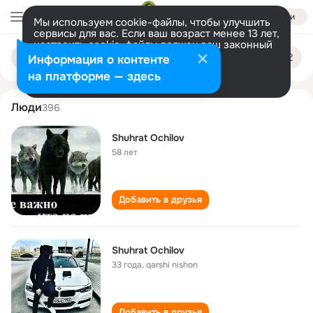
Войти
Мы используем cookie-файлы, чтобы улучшить
сервисы для вас. Если ваш возраст менее 13 лет,
настроить cookie-файлы должен ваш законный
shukhrat ochilov
Поиск
представитель.
Больше информации
Информация о контенте
по
людям
Разрешить все
Настроить
на платформе — здесь
Люди
396
Shuhrat Ochilov
58 лет
Добавить в друзья
Shuhrat Ochilov
33 года
,
qarshi nishon
Добавить в друзья