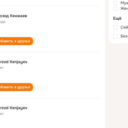
Му
Жен
рзод Кенжаев
Ещё
года
Сей
Без
бавить в друзья
rzod Kenjayev
лет
бавить в друзья
rzod Kenjayev
лет