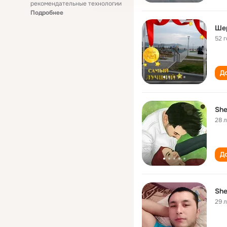
рекомендательные технологии
Подробнее
Ше
52 
До
She
28 
До
She
29 