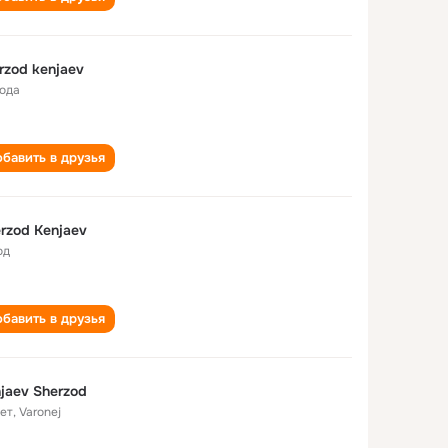
rzod kenjaev
года
бавить в друзья
rzod Kenjaev
од
бавить в друзья
jaev Sherzod
лет
,
Varonej