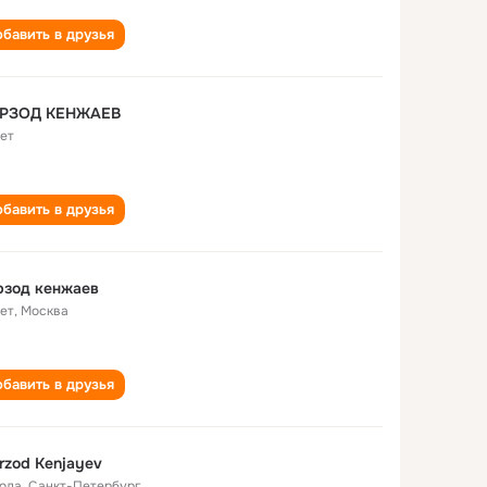
бавить в друзья
РЗОД КЕНЖАЕВ
лет
бавить в друзья
рзод кенжаев
лет
,
Москва
бавить в друзья
rzod Kenjayev
года
,
Санкт-Петербург