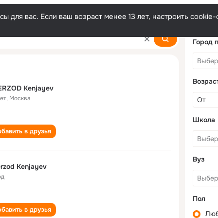
ы для вас. Если ваш возраст менее 13 лет, настроить cooki
v
Город 
Возрас
ERZOD Kenjayev
лет
,
Москва
Школа
бавить в друзья
Вуз
rzod Kenjayev
од
Пол
бавить в друзья
Лю