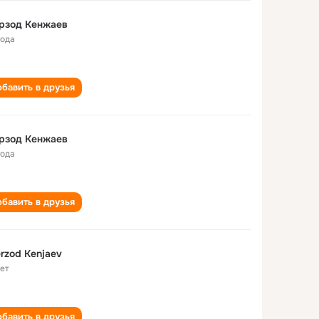
рзод Кенжаев
года
бавить в друзья
рзод Кенжаев
года
бавить в друзья
rzod Kenjaev
лет
бавить в друзья