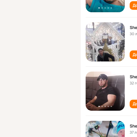
До
She
30 
До
She
32 
До
She
37 л