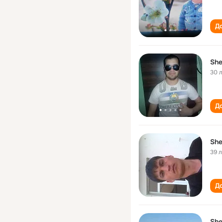
До
She
30 
До
She
39 
До
She