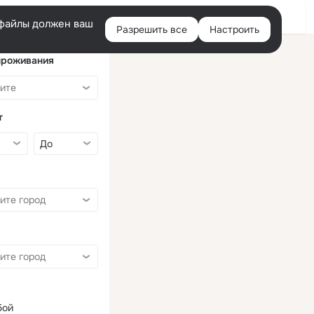
Войти
e-файлы должен ваш
Разрешить все
Настроить
Правая
колонка
проживания
т
бой