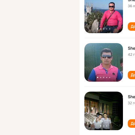
36 
До
She
42 
До
She
32 
До