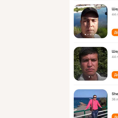
Ше
44 
До
Ше
44 
До
She
36 
До