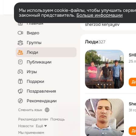
Мы используем cookie-файлы, чтобы улучшить сервис
законный представитель.
Больше информации
Левая
Поиск
Главная
sherzod kenjaye
колонка
по
людям
Видео
Люди
327
Группы
Люди
SH
25 
Публикации
Игры
Подарки
До
Поздравления
Рекомендации
She
Сменить язык
31 г
Рекламодателям
Помощь
Новости
Ещё
До
Мы применяем