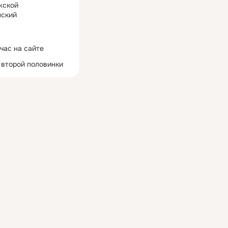
жской
ский
час на сайте
 второй половинки