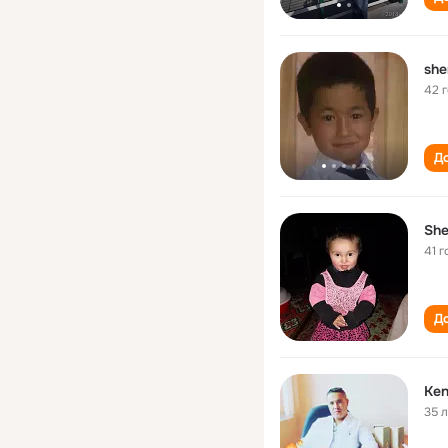
she
42 
До
She
41 г
До
Ken
35 