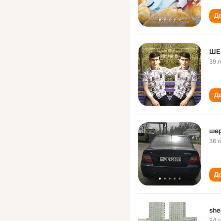
До
ШЕ
39 
До
ше
36 
До
she
34 