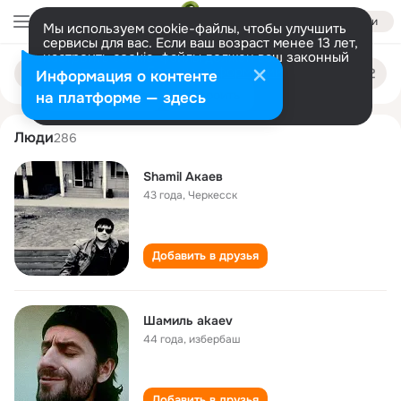
Войти
Мы используем cookie-файлы, чтобы улучшить
сервисы для вас. Если ваш возраст менее 13 лет,
настроить cookie-файлы должен ваш законный
shamil akaev
Поиск
представитель.
Больше информации
Информация о контенте
по
людям
Разрешить все
Настроить
на платформе — здесь
Люди
286
Shamil Акаев
43 года
,
Черкесск
Добавить в друзья
Шамиль akaev
44 года
,
избербаш
Добавить в друзья