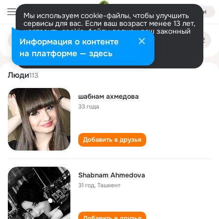
Войти
Мы используем cookie-файлы, чтобы улучшить
сервисы для вас. Если ваш возраст менее 13 лет,
настроить cookie-файлы должен ваш законный
shabnam akhmedova
Поиск
представитель.
Больше информации
Информация о контенте
по
людям
Разрешить все
Настроить
на платформе — здесь
Люди
113
шабнам ахмедова
33 года
Добавить в друзья
Shabnam Ahmedova
31 год
,
Ташкент
Добавить в друзья