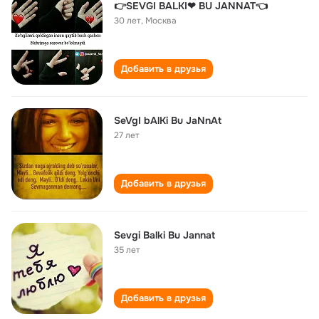
👉SEVGI BALKI❤ BU JANNAT👈
30 лет
,
Москва
Добавить в друзья
SeVgI bAlKi Bu JaNnAt
27 лет
Добавить в друзья
Sevgi Balki Bu Jannat
35 лет
Добавить в друзья