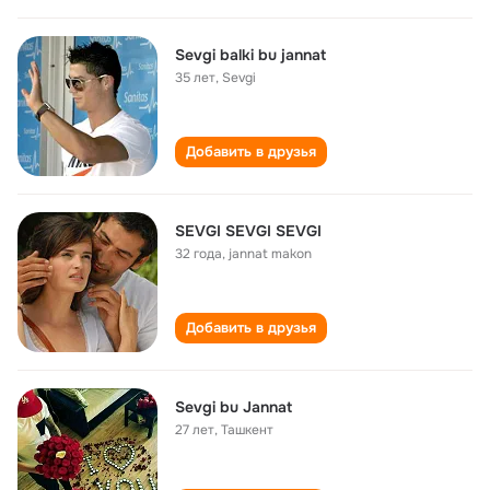
Sevgi balki bu jannat
35 лет
,
Sevgi
Добавить в друзья
SEVGI SEVGI SEVGI
32 года
,
jannat makon
Добавить в друзья
Sevgi bu Jannat
27 лет
,
Ташкент