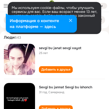
Войти
Мы используем cookie-файлы, чтобы улучшить
сервисы для вас. Если ваш возраст менее 13 лет,
настроить cookie-файлы должен ваш законный
sevgi jannat
Поиск
представитель.
Больше информации
Информация о контенте
по
людям
Разрешить все
Настроить
на платформе — здесь
Люди
643
sevgi bu janat sevgi xayot
25 лет
Добавить в друзья
Sevgi bu jannat Sevgi bu ishonch
31 год
,
Самарканд
Добавить в друзья