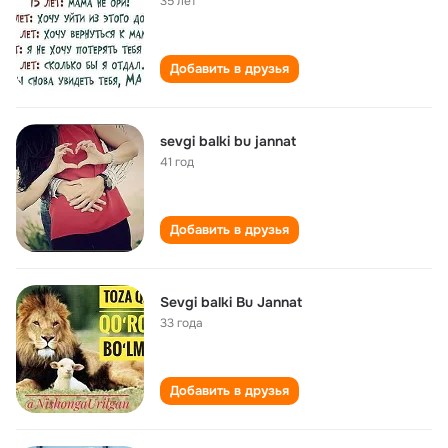
35 лет
Добавить в друзья
sevgi balki bu jannat
41 год
Добавить в друзья
Sevgi balki Bu Jannat
33 года
Добавить в друзья