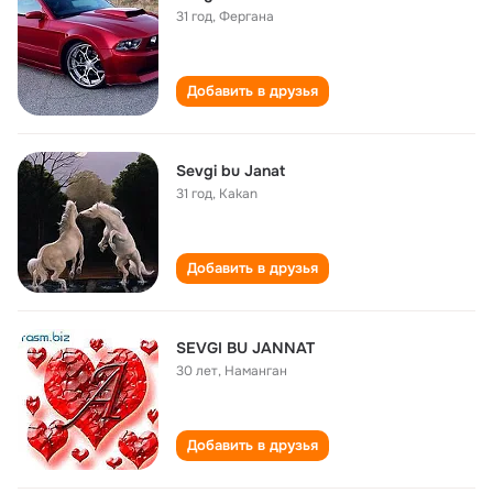
31 год
,
Фергана
Добавить в друзья
Sevgi bu Janat
31 год
,
Kakan
Добавить в друзья
SEVGI BU JANNAT
30 лет
,
Наманган
Добавить в друзья