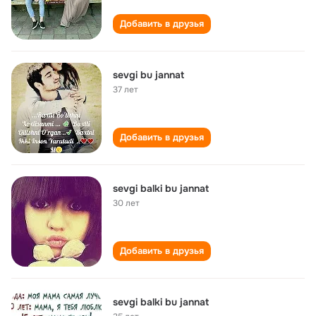
Добавить в друзья
sevgi bu jannat
37 лет
Добавить в друзья
sevgi balki bu jannat
30 лет
Добавить в друзья
sevgi balki bu jannat