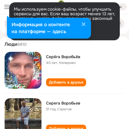
Войти
Мы используем cookie-файлы, чтобы улучшить
сервисы для вас. Если ваш возраст менее 13 лет,
настроить cookie-файлы должен ваш законный
seryoga vorobyov
Поиск
представитель.
Больше информации
Информация о контенте
по
людям
Разрешить все
Настроить
на платформе — здесь
Люди
8810
Серёга Воробьёв
40 лет
,
Кемерово
Добавить в друзья
Серега Воробьев
51 год
,
Саратов
Добавить в друзья