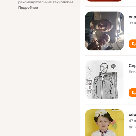
рекомендательные технологии
Подробнее
39 
До
Сер
Лип
До
сер
47 
да 