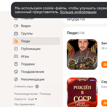
Мы используем cookie-файлы, чтобы улучшить сервис
законный представитель.
Больше информации
Левая
Поиск
Главная
seryoga rus
колонка
по
людям
Видео
Люди
5136
Группы
Люди
Ser
36 
Публикации
Игры
Подарки
До
Поздравления
Рекомендации
Сер
Сменить язык
Бак
Рекламодателям
Помощь
Новости
Ещё
До
Мы применяем