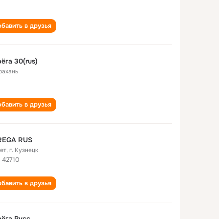
бавить в друзья
ёга 30(rus)
рахань
бавить в друзья
REGA RUS
лет
,
г. Кузнецк
 42710
бавить в друзья
ёга Русс