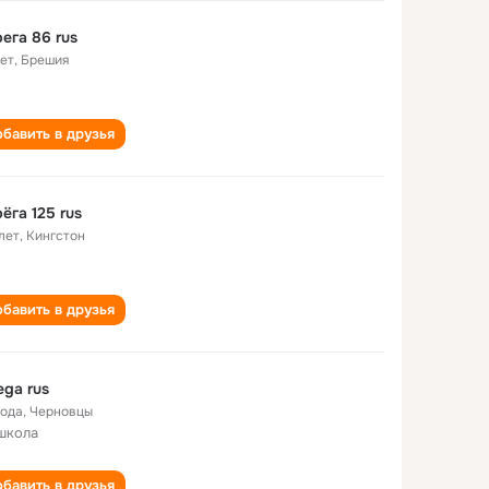
ега 86 rus
лет
,
Брешия
бавить в друзья
ёга 125 rus
лет
,
Кингстон
бавить в друзья
ega rus
года
,
Черновцы
школа
бавить в друзья