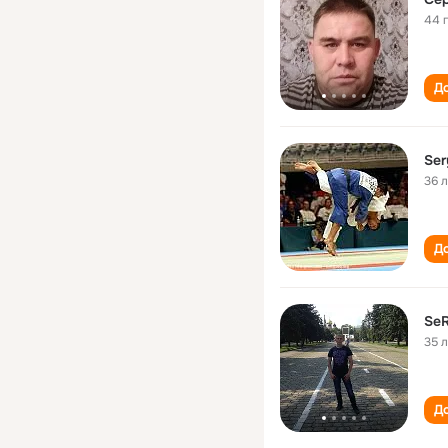
44 
До
Se
36 
До
Se
35 
До