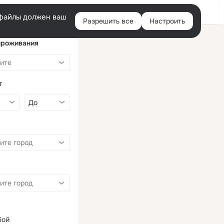
Войти
e-файлы должен ваш
Разрешить все
Настроить
Правая
колонка
проживания
т
бой