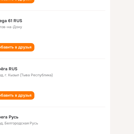
ega 61 RUS
тов-на-Дону
бавить в друзья
рёга RUS
од
,
г. Кызыл (Тыва Республика)
бавить в друзья
ега Русь
од
,
Белгородская Русь