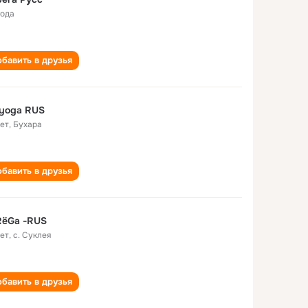
года
бавить в друзья
ryoga RUS
лет
,
Бухара
бавить в друзья
RёGa -RUS
лет
,
с. Суклея
бавить в друзья