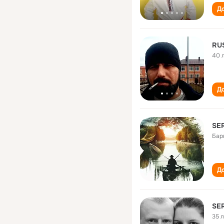
До
RUS
40 
До
SE
Бар
До
35 