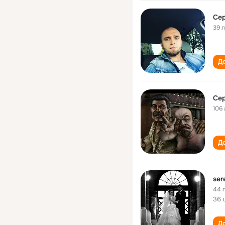
Сер
39 
До
Сер
106 
До
ser
44 
36 
До