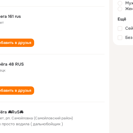
Му
Жен
серега 161 rus
Ещё
лет
Сей
Без
бавить в друзья
ёга 48 RUS
ецк
бавить в друзья
ёга 🚘RuS🚘
лет
,
рп. Самойловка (Самойловский район)
я просто водила ( дальнобойщик )