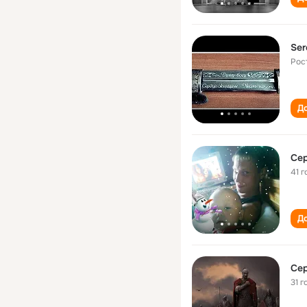
Ser
Рос
До
Се
41 г
До
Сер
31 г