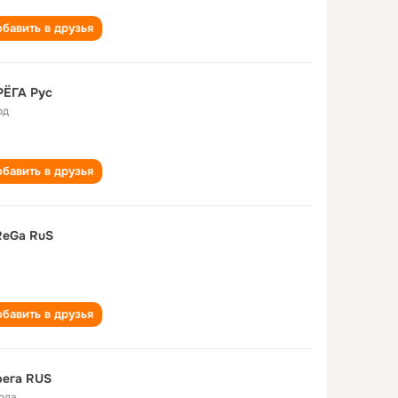
бавить в друзья
РËГА Рус
од
бавить в друзья
ReGa RuS
бавить в друзья
рега RUS
года