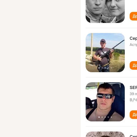
До
Сер
Аст
До
SE
39 
В/Ч
До
Сер