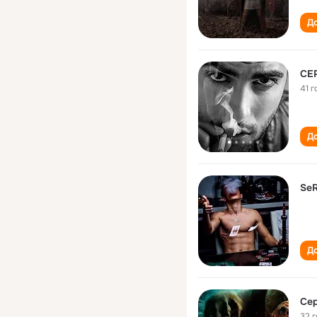
До
СЕ
41 г
До
Se
До
Се
32 