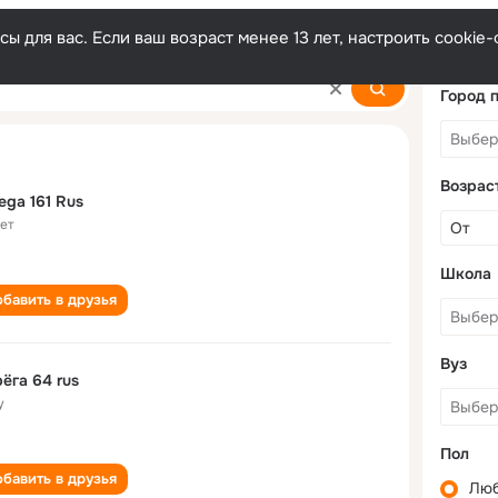
ы для вас. Если ваш возраст менее 13 лет, настроить cooki
Город 
Возрас
ega 161 Rus
лет
Школа
бавить в друзья
Вуз
ёга 64 rus
у
Пол
бавить в друзья
Лю