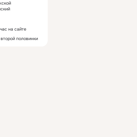
жской
ский
час на сайте
 второй половинки