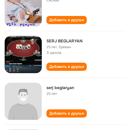
Сисиан
Добавить в друзья
SERJ BEGLARYAN
25 лет
,
Ереван
3 школа
Добавить в друзья
serj beglaryan
25 лет
Добавить в друзья