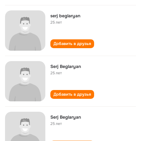
serj beglaryan
25 лет
Добавить в друзья
Serj Beglaryan
25 лет
Добавить в друзья
Serj Beglaryan
25 лет