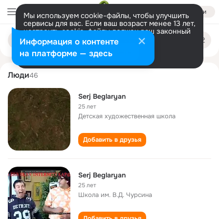
Войти
Мы используем cookie-файлы, чтобы улучшить
сервисы для вас. Если ваш возраст менее 13 лет,
настроить cookie-файлы должен ваш законный
serj beglaryan
Поиск
представитель.
Больше информации
Информация о контенте
по
людям
Разрешить все
Настроить
на платформе — здесь
Люди
46
Serj Beglaryan
25 лет
Детская художественная школа
Добавить в друзья
Serj Beglaryan
25 лет
Школа им. В.Д. Чурсина
Добавить в друзья