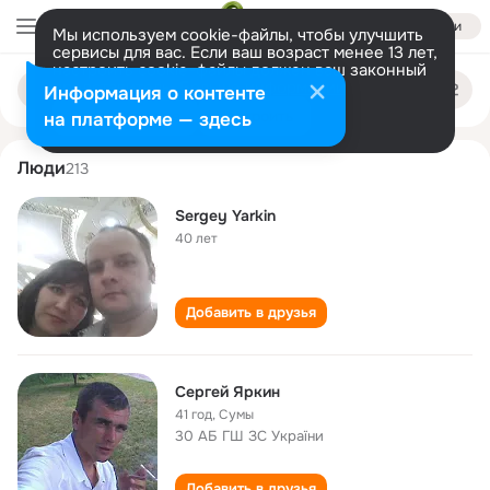
Войти
Мы используем cookie-файлы, чтобы улучшить
сервисы для вас. Если ваш возраст менее 13 лет,
настроить cookie-файлы должен ваш законный
sergey yarkin
Поиск
представитель.
Больше информации
Информация о контенте
по
людям
Разрешить все
Настроить
на платформе — здесь
Люди
213
Sergey Yarkin
40 лет
Добавить в друзья
Сергей Яркин
41 год
,
Сумы
30 АБ ГШ ЗС України
Добавить в друзья