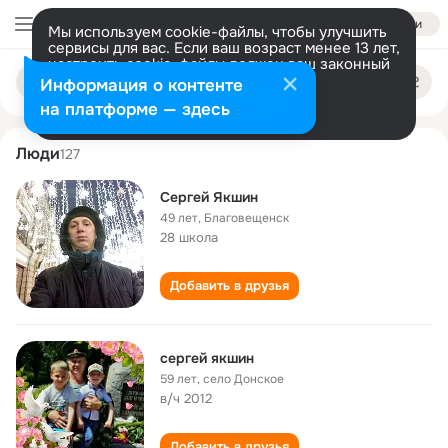
Войти
Мы используем cookie-файлы, чтобы улучшить
сервисы для вас. Если ваш возраст менее 13 лет,
настроить cookie-файлы должен ваш законный
sergey yakshin
Поиск
представитель.
Больше информации
Информация о контенте
по
людям
Разрешить все
Настроить
на платформе — здесь
Люди
127
Сергей Якшин
49 лет
,
Благовещенск
28 школа
Добавить в друзья
сергей якшин
59 лет
,
село Донское
в/ч 2012
Добавить в друзья