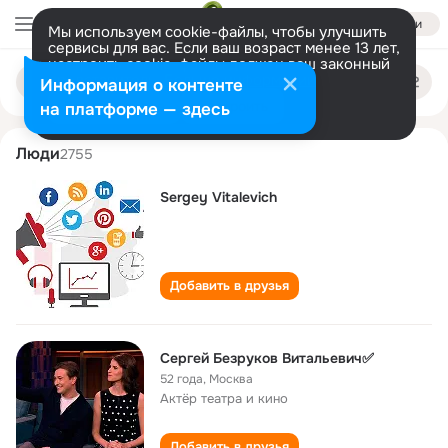
Войти
Мы используем cookie-файлы, чтобы улучшить
сервисы для вас. Если ваш возраст менее 13 лет,
настроить cookie-файлы должен ваш законный
sergey vitalevich
Поиск
представитель.
Больше информации
Информация о контенте
по
людям
Разрешить все
Настроить
на платформе — здесь
Люди
2755
Sergey Vitalevich
Добавить в друзья
Сергей Безруков Витальевич✅
52 года
,
Москва
Актёр театра и кино
Добавить в друзья