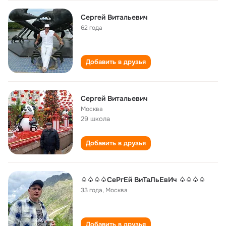
Сергей Витальевич
62 года
Добавить в друзья
Сергей Витальевич
Москва
29 школа
Добавить в друзья
♤♤♤♤СеРгЕй ВиТаЛьЕвИч ♤♤♤♤
33 года
,
Москва
Добавить в друзья