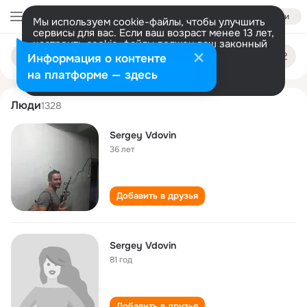
Войти
Мы используем cookie-файлы, чтобы улучшить
сервисы для вас. Если ваш возраст менее 13 лет,
настроить cookie-файлы должен ваш законный
sergey vdovin
Поиск
представитель.
Больше информации
Информация о контенте
по
людям
Разрешить все
Настроить
на платформе — здесь
Люди
1328
Sergey Vdovin
36 лет
Добавить в друзья
Sergey Vdovin
81 год
Добавить в друзья