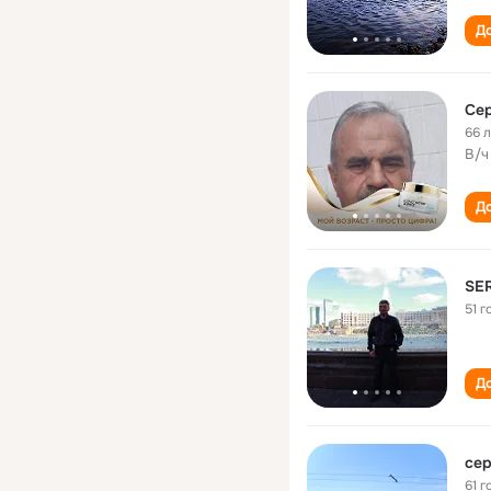
До
Сер
66 
В/ч
До
SE
51 г
До
сер
61 г