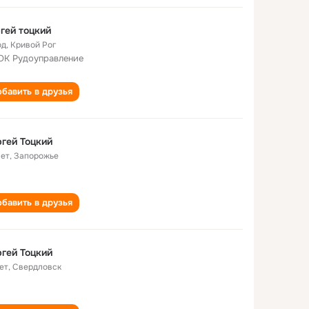
гей тоцкий
од
,
Кривой Рог
К Рудоуправление
бавить в друзья
гей Тоцкий
лет
,
Запорожье
бавить в друзья
гей Тоцкий
ет
,
Свердловск