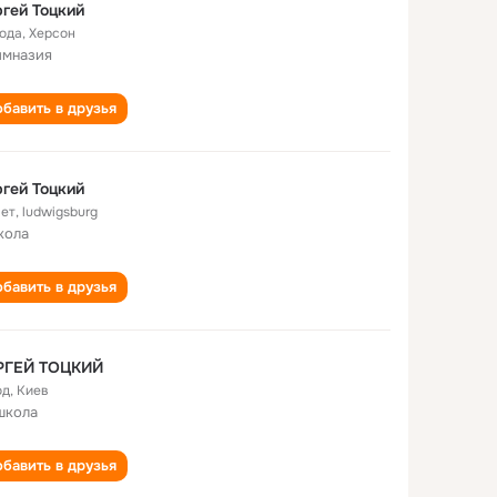
гей Тоцкий
года
,
Херсон
имназия
бавить в друзья
гей Тоцкий
лет
,
ludwigsburg
кола
бавить в друзья
РГЕЙ ТОЦКИЙ
од
,
Киев
школа
бавить в друзья