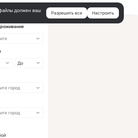
Войти
e-файлы должен ваш
Разрешить все
Настроить
Правая
колонка
проживания
т
бой