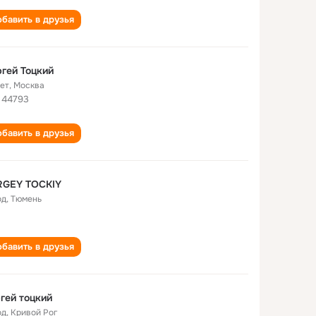
бавить в друзья
гей Тоцкий
лет
,
Москва
 44793
бавить в друзья
RGEY TOCKIY
од
,
Тюмень
бавить в друзья
гей тоцкий
од
,
Кривой Рог