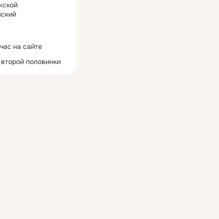
жской
ский
час на сайте
 второй половинки