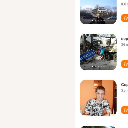
ЮГО
До
cер
36 
До
Сер
Зап
До