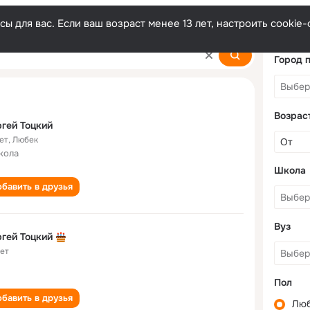
ы для вас. Если ваш возраст менее 13 лет, настроить cooki
Город 
Возрас
гей Тоцкий
ет
,
Любек
кола
Школа
бавить в друзья
Вуз
гей Тоцкий
лет
Пол
бавить в друзья
Лю