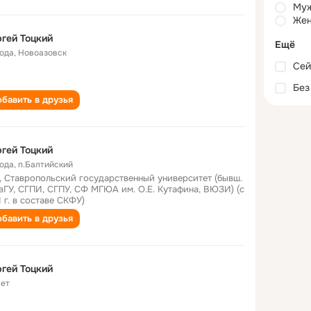
Му
Жен
гей Тоцкий
Ещё
года
,
Новоазовск
Сей
Без
бавить в друзья
гей Тоцкий
года
,
п.Балтийский
, Ставропольский государственный университет (бывш.
вГУ, СГПИ, СГПУ, СФ МГЮА им. О.Е. Кутафина, ВЮЗИ) (с
1 г. в составе СКФУ)
бавить в друзья
гей Тоцкий
лет