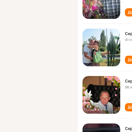
До
Сер
41 г
До
Сер
56 
До
Сер