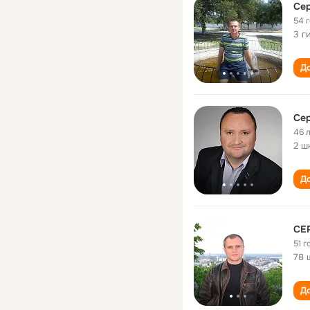
Сер
54 
3 г
До
Сер
46 
2 ш
До
CЕ
51 г
78 
До