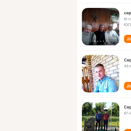
сер
61 г
ЮГО
До
Сер
49 
До
Сер
67 л