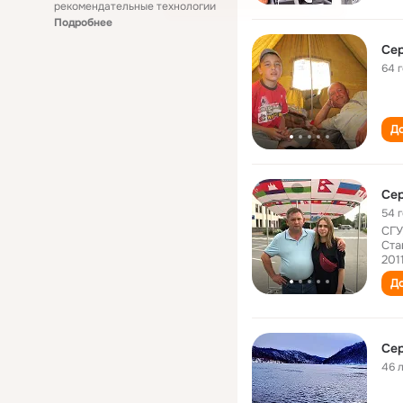
рекомендательные технологии
Подробнее
Сер
64 
До
Сер
54 
СГУ
Ста
201
До
Сер
46 