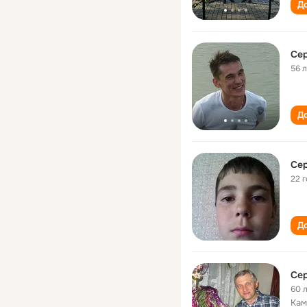
До
Сер
56 
До
Сер
22 
До
Сер
60 
Кам