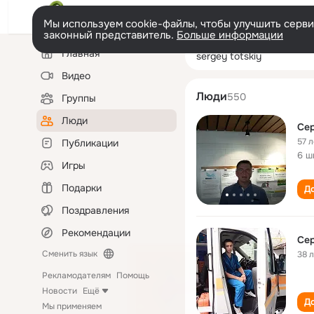
Мы используем cookie-файлы, чтобы улучшить сервис
законный представитель.
Больше информации
Левая
Поиск
Главная
sergey totskiy
колонка
по
людям
Видео
Люди
550
Группы
Люди
Сер
57 л
Публикации
6 ш
Игры
Подарки
До
Поздравления
Рекомендации
Сер
Сменить язык
38 
Рекламодателям
Помощь
Новости
Ещё
До
Мы применяем