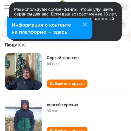
Войти
Мы используем cookie-файлы, чтобы улучшить
сервисы для вас. Если ваш возраст менее 13 лет,
настроить cookie-файлы должен ваш законный
sergey terekhin
Поиск
представитель.
Больше информации
Информация о контенте
по
людям
Разрешить все
Настроить
на платформе — здесь
Люди
1016
Сергей терехин
64 года
Добавить в друзья
сергей терехин
35 лет
Добавить в друзья