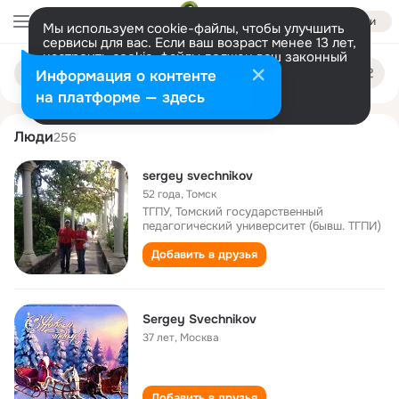
Войти
Мы используем cookie-файлы, чтобы улучшить
сервисы для вас. Если ваш возраст менее 13 лет,
настроить cookie-файлы должен ваш законный
sergey svechnikov
Поиск
представитель.
Больше информации
Информация о контенте
по
людям
Разрешить все
Настроить
на платформе — здесь
Люди
256
sergey svechnikov
52 года
,
Томск
ТГПУ, Томский государственный
педагогический университет (бывш. ТГПИ)
Добавить в друзья
Sergey Svechnikov
37 лет
,
Москва
Добавить в друзья