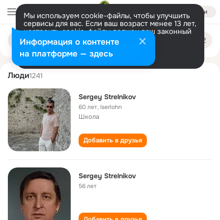
Войти
Мы используем cookie-файлы, чтобы улучшить
сервисы для вас. Если ваш возраст менее 13 лет,
настроить cookie-файлы должен ваш законный
sergey strelnikov
Поиск
представитель.
Больше информации
Информация о контенте
по
людям
Разрешить все
Настроить
на платформе — здесь
Люди
1241
Sergey Strelnikov
60 лет
,
Iserlohn
Школа
Добавить в друзья
Sergey Strelnikov
56 лет
Добавить в друзья