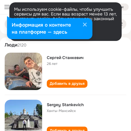
Войти
Мы используем cookie-файлы, чтобы улучшить
сервисы для вас. Если ваш возраст менее 13 лет,
настроить cookie-файлы должен ваш законный
sergey stankevich
Поиск
представитель.
Больше информации
Информация о контенте
по
людям
Разрешить все
Настроить
на платформе — здесь
Люди
2120
Сергей Станкевич
26 лет
Добавить в друзья
Sergey Stankevich
Ханты-Мансийск
Добавить в друзья