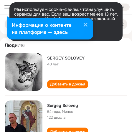
Войти
Мы используем cookie-файлы, чтобы улучшить
сервисы для вас. Если ваш возраст менее 13 лет,
настроить cookie-файлы должен ваш законный
sergey solovey
Поиск
представитель.
Больше информации
Информация о контенте
по
людям
Разрешить все
Настроить
на платформе — здесь
Люди
746
SERGEY SOLOVEY
40 лет
Добавить в друзья
Sergey Solovey
54 года
,
Минск
122 школа
Добавить в друзья