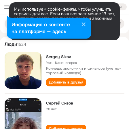
Войти
Мы используем cookie-файлы, чтобы улучшить
сервисы для вас. Если ваш возраст менее 13 лет,
настроить cookie-файлы должен ваш законный
sergey sizov
Поиск
представитель.
Больше информации
Информация о контенте
по
людям
Разрешить все
Настроить
на платформе — здесь
Люди
1524
Sergey Sizov
Усть-Каменогорск
Колледж экономики и финансов (учетно-
торговый колледж)
Добавить в друзья
Сергей Сизов
28 лет
Добавить в друзья