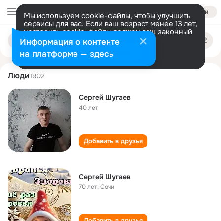
Войти
Мы используем cookie-файлы, чтобы улучшить
сервисы для вас. Если ваш возраст менее 13 лет,
настроить cookie-файлы должен ваш законный
sergey shugaev
Поиск
представитель.
Больше информации
Информация о контенте
по
людям
Разрешить все
Настроить
на платформе — здесь
Люди
1902
Сергей Шугаев
40 лет
Добавить в друзья
Сергей Шугаев
70 лет
,
Сочи
Добавить в друзья