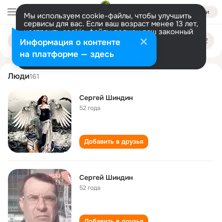
Войти
Мы используем cookie-файлы, чтобы улучшить
сервисы для вас. Если ваш возраст менее 13 лет,
настроить cookie-файлы должен ваш законный
sergey shindin
Поиск
представитель.
Больше информации
Информация о контенте
по
людям
Разрешить все
Настроить
на платформе — здесь
Люди
161
Сергей Шиндин
52 года
Добавить в друзья
Сергей Шиндин
52 года
Добавить в друзья