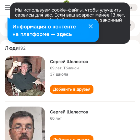
Войти
Мы используем cookie-файлы, чтобы улучшить
сервисы для вас. Если ваш возраст менее 13 лет,
настроить cookie-файлы должен ваш законный
sergey shelestov
Поиск
представитель.
Больше информации
Информация о контенте
по
людям
Разрешить все
Настроить
на платформе — здесь
Люди
192
Сергей Шелестов
69 лет
,
Тбилиси
37 школа
Добавить в друзья
Сергей Шелестов
60 лет
Добавить в друзья