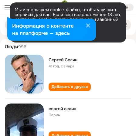
Войти
Мы используем cookie-файлы, чтобы улучшить
сервисы для вас. Если ваш возраст менее 13 лет,
настроить cookie-файлы должен ваш законный
sergey selin
Поиск
представитель.
Больше информации
Информация о контенте
по
людям
Разрешить все
Настроить
на платформе — здесь
Люди
996
Сергей Селин
41 год
,
Самара
Добавить в друзья
сергей селин
Пермь
Добавить в друзья