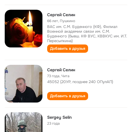
Сергей Селин
66 лет
,
Пушкино
ВАС им. С.М. Буденного (КФ), Филиал
Военной академии связи им. С.М.
Буденного (бывш. КФ ВУС, КВВКУС им. И.Т.
Пересыпкина)
Добавить в друзья
Сергей Селин
73 года
,
Чита
45052 (20УР, позднее 240 ОПулАП)
Добавить в друзья
Sergey Selin
23 года