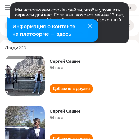
Войти
Мы используем cookie-файлы, чтобы улучшить
сервисы для вас. Если ваш возраст менее 13 лет,
настроить cookie-файлы должен ваш законный
sergey sashin
Поиск
представитель.
Больше информации
Информация о контенте
по
людям
Разрешить все
Настроить
на платформе — здесь
Люди
223
Сергей Сашин
54 года
Добавить в друзья
Сергей Сашин
54 года
Добавить в друзья