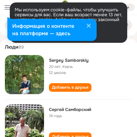
Войти
Мы используем cookie-файлы, чтобы улучшить
сервисы для вас. Если ваш возраст менее 13 лет,
настроить cookie-файлы должен ваш законный
sergey samborskiy
Поиск
представитель.
Больше информации
Информация о контенте
по
людям
Разрешить все
Настроить
на платформе — здесь
Люди
89
Sergey Samborskiy
20 лет
,
Керчь
12 школа
Добавить в друзья
Сергей Самборский
74 года
Добавить в друзья