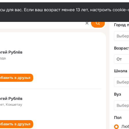
ы для вас. Если ваш возраст менее 13 лет, настроить cooki
Город 
Возрас
гей Рублёв
года
Школа
бавить в друзья
Вуз
гей Рублёв
лет
,
Кокшетау
Пол
бавить в друзья
Лю