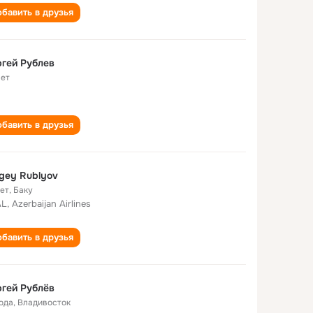
бавить в друзья
гей Рублев
лет
бавить в друзья
gey Rublyov
лет
,
Баку
L, Azerbaijan Airlines
бавить в друзья
гей Рублёв
года
,
Владивосток