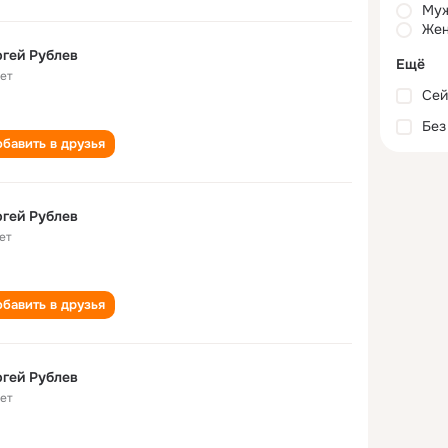
Му
Жен
гей Рублев
Ещё
лет
Сей
Без
бавить в друзья
Сергей Рублев
ет
бавить в друзья
гей Рублев
лет