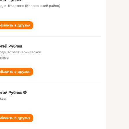
од
,
с. Кваркено (Кваркенский район)
бавить в друзья
гей Рублев
года
,
Асбест-Кочневское
школа
бавить в друзья
гей Рублев 🌐
ква
бавить в друзья