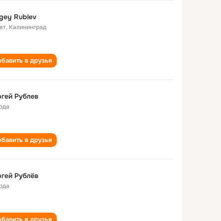
gey Rublev
ет
,
Калининград
бавить в друзья
гей Рублев
года
бавить в друзья
гей Рублёв
года
бавить в друзья