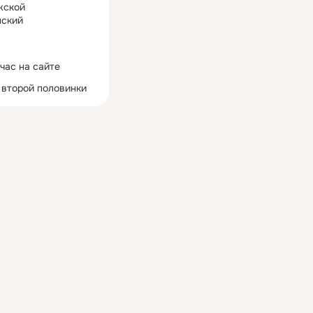
жской
ский
час на сайте
 второй половинки