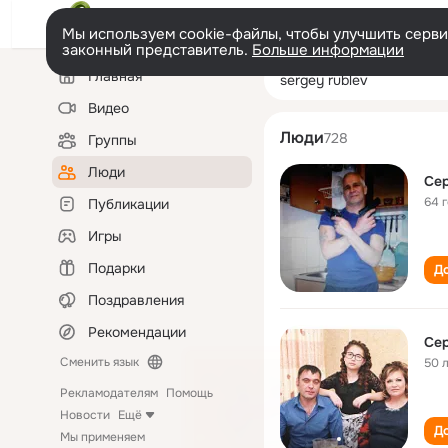
Мы используем cookie-файлы, чтобы улучшить сервис
законный представитель.
Больше информации
Левая
Поиск
Главная
sergey rublev
колонка
по
людям
Видео
Люди
728
Группы
Люди
Сер
64 
Публикации
Игры
Подарки
До
Поздравления
Рекомендации
Сер
Сменить язык
50 
Рекламодателям
Помощь
Новости
Ещё
До
Мы применяем