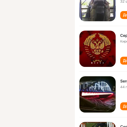
32 
До
Сер
Кир
До
Ser
44 
До
Сер