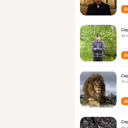
До
Сер
36 
До
Сер
73 г
До
Сер
56 