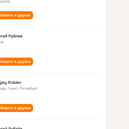
школа
бавить в друзья
гей Рублев
ов
бавить в друзья
gey Rublev
года
,
Санкт-Петербург
бавить в друзья
гей Рублёв