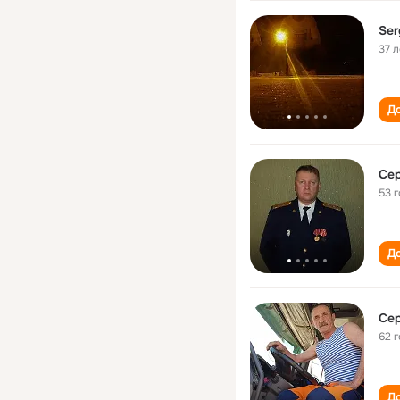
Ser
37 л
До
Сер
53 
До
Сер
62 
До