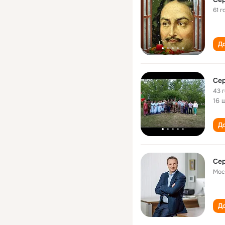
61 г
До
Сер
43 
16 
До
Сер
Мос
До