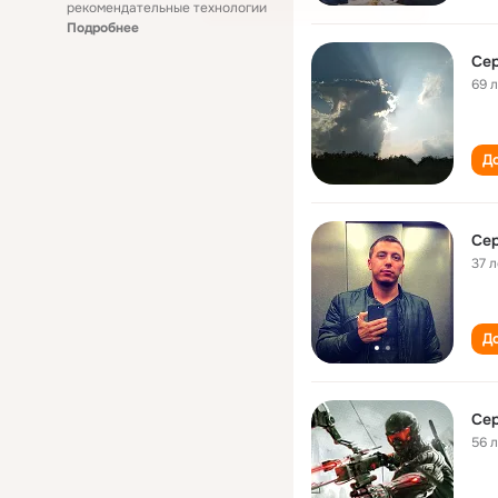
рекомендательные технологии
Подробнее
Сер
69 
До
37 л
До
Сер
56 