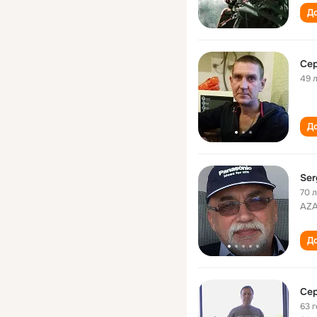
До
Сер
49 
До
Ser
70 
AZA
До
Сер
63 