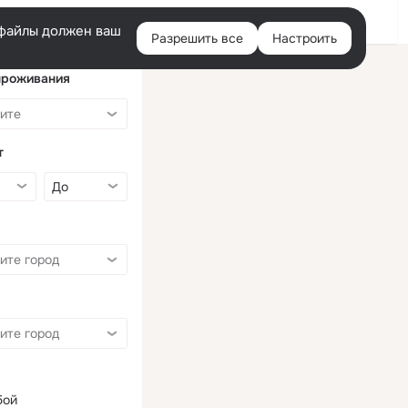
Войти
e-файлы должен ваш
Разрешить все
Настроить
Правая
колонка
проживания
т
бой