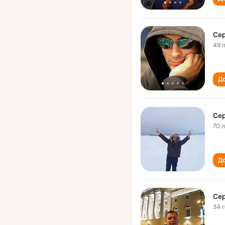
Сер
49 
До
Сер
70 
До
Сер
34 