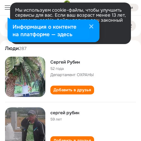
Войти
Мы используем cookie-файлы, чтобы улучшить
сервисы для вас. Если ваш возраст менее 13 лет,
настроить cookie-файлы должен ваш законный
sergey rubin
Поиск
представитель.
Больше информации
Информация о контенте
по
людям
Разрешить все
Настроить
на платформе — здесь
Люди
287
Сергей Рубин
52 года
Департамент ОХРАНЫ
Добавить в друзья
сергей рубин
59 лет
Добавить в друзья