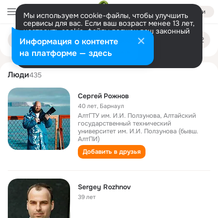
Войти
Мы используем cookie-файлы, чтобы улучшить
сервисы для вас. Если ваш возраст менее 13 лет,
настроить cookie-файлы должен ваш законный
sergey rozhnov
Поиск
представитель.
Больше информации
Информация о контенте
по
людям
Разрешить все
Настроить
на платформе — здесь
Люди
435
Сергей Рожнов
40 лет
,
Барнаул
АлтГТУ им. И.И. Ползунова, Алтайский
государственный технический
университет им. И.И. Ползунова (бывш.
АлтПИ)
Добавить в друзья
Sergey Rozhnov
39 лет