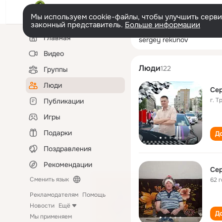
Мы используем cookie-файлы, чтобы улучшить сервис
законный представитель.
Больше информации
Левая
Поиск
Главная
sergey rekunov
колонка
по
людям
Видео
Люди
122
Группы
Люди
Сер
г. Т
Публикации
Игры
Подарки
До
Поздравления
Рекомендации
Сер
Сменить язык
62 
Рекламодателям
Помощь
Новости
Ещё
До
Мы применяем