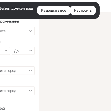
Войти
e-файлы должен ваш
Разрешить все
Настроить
Правая
колонка
проживания
т
бой