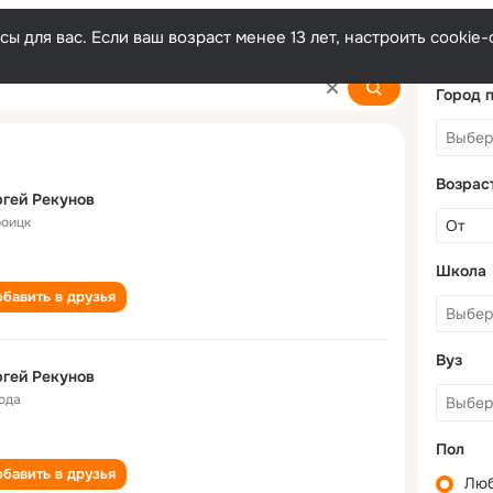
ы для вас. Если ваш возраст менее 13 лет, настроить cooki
Город 
Возрас
гей Рекунов
роицк
Школа
бавить в друзья
Вуз
гей Рекунов
года
Пол
бавить в друзья
Лю