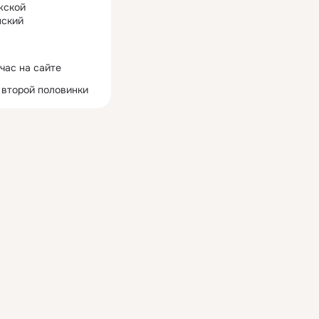
жской
ский
час на сайте
 второй половинки