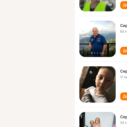
До
Сер
63 
До
Сер
17 л
До
Сер
53 