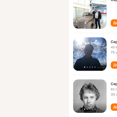
До
Сер
45 
75 
До
Сер
63 
30 
До