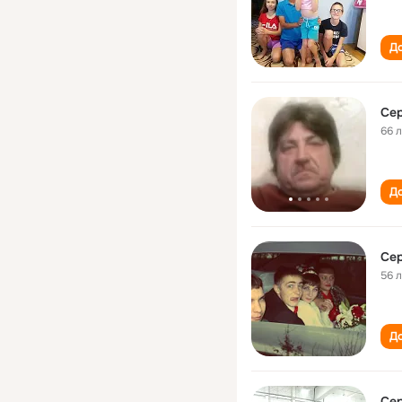
До
Сер
66 
До
Сер
56 
До
Сер