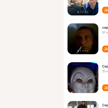
До
сер
57 л
До
Сер
31 г
До
Cер