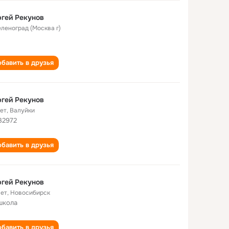
гей Рекунов
еленоград (Москва г)
бавить в друзья
гей Рекунов
лет
,
Валуйки
.32972
бавить в друзья
гей Рекунов
лет
,
Новосибирск
школа
бавить в друзья