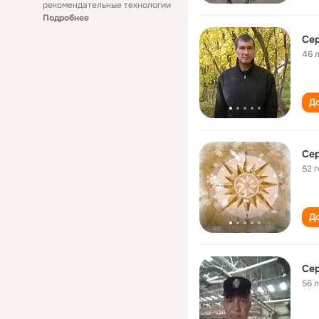
рекомендательные технологии
Подробнее
Сер
46 
До
Сер
52 
До
Сер
56 