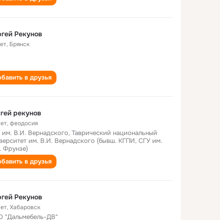
гей Рекунов
лет
,
Брянск
бавить в друзья
гей рекунов
лет
,
феодосия
 им. В.И. Вернадского, Таврический национальный
верситет им. В.И. Вернадского (бывш. КГПИ, СГУ им.
. Фрунзе)
бавить в друзья
гей Рекунов
лет
,
Хабаровск
 "Дальмебель-ДВ"