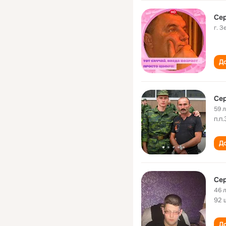
Сер
г. З
До
Сер
59 
п.п
До
Сер
46 
92 
До