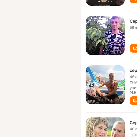
Сер
58 
До
сер
46 
ТНУ
уни
М.В
До
Сер
48 
ООО