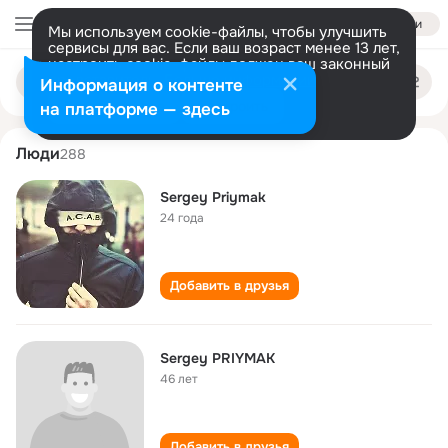
Войти
Мы используем cookie-файлы, чтобы улучшить
сервисы для вас. Если ваш возраст менее 13 лет,
настроить cookie-файлы должен ваш законный
sergey priymak
Поиск
представитель.
Больше информации
Информация о контенте
по
людям
Разрешить все
Настроить
на платформе — здесь
Люди
288
Sergey Priymak
24 года
Добавить в друзья
Sergey PRIYMAK
46 лет
Добавить в друзья