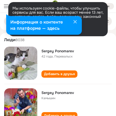
Войти
Мы используем cookie-файлы, чтобы улучшить
сервисы для вас. Если ваш возраст менее 13 лет,
настроить cookie-файлы должен ваш законный
sergey ponomarev
Поиск
представитель.
Больше информации
Информация о контенте
по
людям
Разрешить все
Настроить
на платформе — здесь
Люди
8038
Sergey Ponomarev
42 года
,
Перевальск
Добавить в друзья
Sergey Ponomarev
Камышин
Добавить в друзья