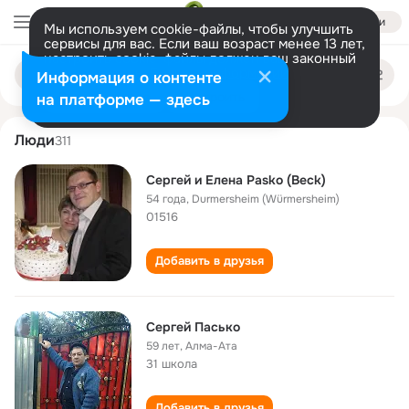
Войти
Мы используем cookie-файлы, чтобы улучшить
сервисы для вас. Если ваш возраст менее 13 лет,
настроить cookie-файлы должен ваш законный
sergey pasko
Поиск
представитель.
Больше информации
Информация о контенте
по
людям
Разрешить все
Настроить
на платформе — здесь
Люди
311
Сергей и Елена Pasko (Beck)
54 года
,
Durmersheim (Würmersheim)
01516
Добавить в друзья
Сергей Пасько
59 лет
,
Алма-Ата
31 школа
Добавить в друзья