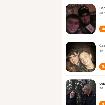
Сер
30 
До
Сер
30 
До
сер
46 
До