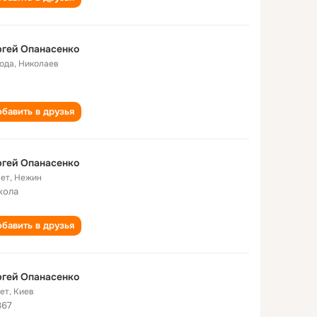
гей Опанасенко
года
,
Николаев
бавить в друзья
гей Опанасенко
лет
,
Нежин
кола
бавить в друзья
гей Опанасенко
лет
,
Киев
867