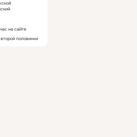
жской
ский
час на сайте
 второй половинки