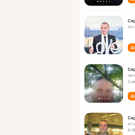
Сер
43 
До
Сер
48 
2 ш
До
Сер
47 
А 1