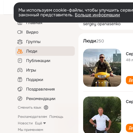
Мы используем cookie-файлы, чтобы улучшить сервис
законный представитель.
Больше информации
Левая
Поиск
Главная
sergey opanase
колонка
по
людям
Видео
Люди
250
Группы
Люди
Сер
48 
Публикации
Игры
Подарки
До
Поздравления
Рекомендации
Сер
Сменить язык
Рекламодателям
Помощь
Новости
Ещё
До
Мы применяем