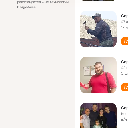
рекомендательные технологии
Подробнее
Сер
47 
17 
До
Сер
42 
3 ш
До
Сер
Кос
в/ч