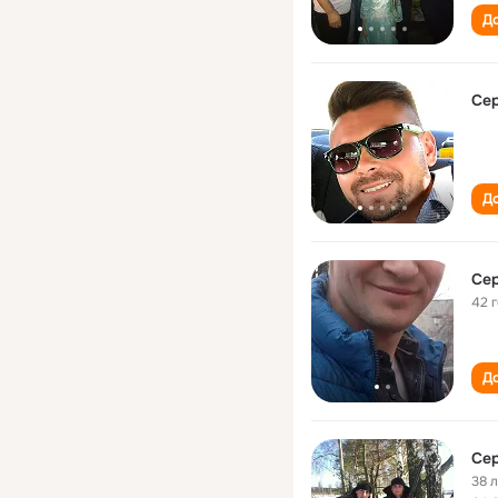
До
Сер
До
Сер
42 
До
Сер
38 