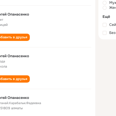
Му
Жен
гей Опанасенко
Ещё
лет
Сей
лицей
Без
бавить в друзья
гей Опанасенко
года
кола
бавить в друзья
гей Опанасенко
танай.Карабалык.Фадеевка
 51809 алматы