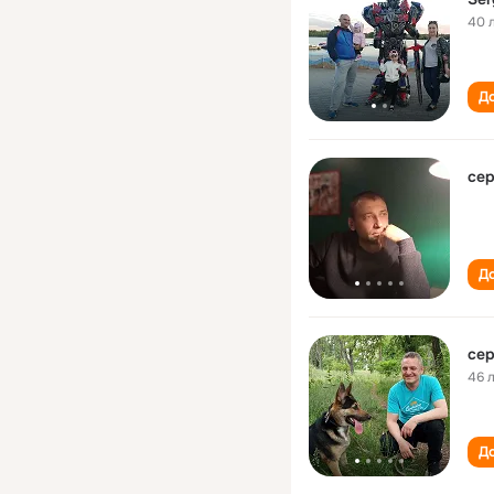
40 
До
сер
До
сер
46 
До