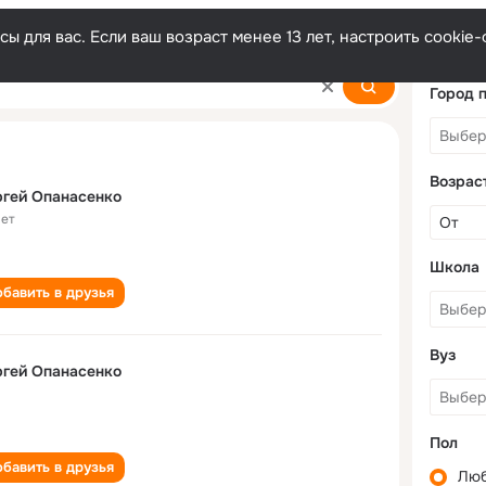
ы для вас. Если ваш возраст менее 13 лет, настроить cooki
nko
Город 
Возрас
гей Опанасенко
лет
Школа
бавить в друзья
Вуз
гей Опанасенко
Пол
бавить в друзья
Лю