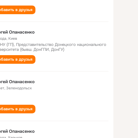
бавить в друзья
гей Опанасенко
года
,
Киев
НУ (ГП), Представительство Донецкого национального
верситета (бывш. ДонГПИ, ДонГУ)
бавить в друзья
гей Опанасенко
лет
,
Зеленодольск
бавить в друзья
гей Опанасенко
года
,
Харьков