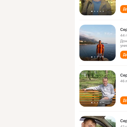
До
Сер
44 
Дон
уни
До
Сер
46 
До
Сер
42 