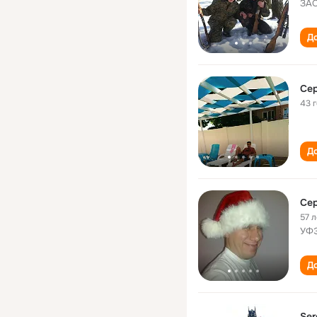
ЗАО
До
Сер
43 
До
Cер
57 л
УФЭ
До
Ser