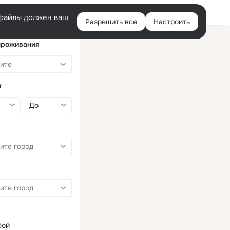
Войти
e-файлы должен ваш
Разрешить все
Настроить
Правая
колонка
проживания
т
бой