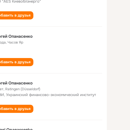
 "AES Киевоблэнерго"
бавить в друзья
гей Опанасенко
года
,
Часов Яр
бавить в друзья
гей Опанасенко
ет
,
Ratingen (Düsseldorf)
И, Украинский финансово-экономический институт
бавить в друзья
gei Opanassenko