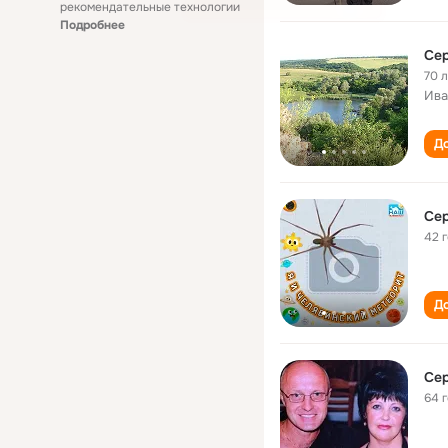
рекомендательные технологии
Подробнее
Се
70 
Ива
До
Се
42 
До
Се
64 