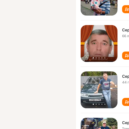
До
Се
66 
До
Се
44 
До
Cе
Том