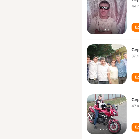
44 
До
Сер
37 л
До
Се
47 
До