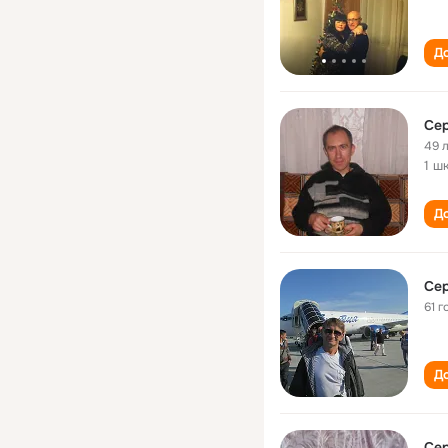
До
Се
49 
1 ш
До
Се
61 г
До
Се