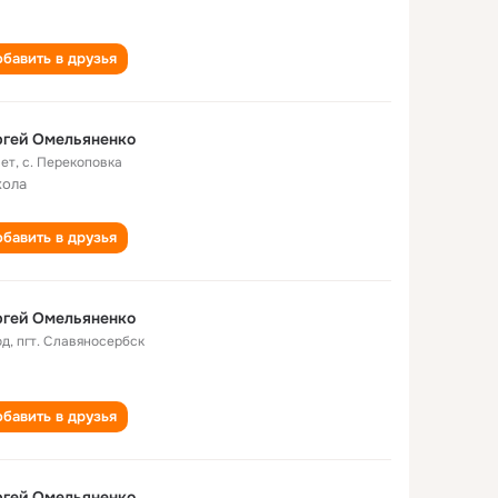
бавить в друзья
ргей Омельяненко
лет
,
с. Перекоповка
кола
бавить в друзья
ргей Омельяненко
од
,
пгт. Славяносербск
бавить в друзья
ргей Омельяненко