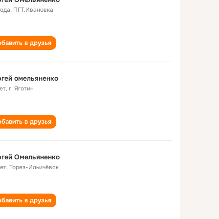
года
,
ПГТ.Ивановка
бавить в друзья
гей омельяненко
ет
,
г. Яготин
бавить в друзья
ргей Омельяненко
лет
,
Торез-Ильичёвск
бавить в друзья