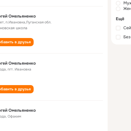
Му
Жен
ргей Омельяненко
Ещё
лет
,
п.Ивановка,Луганская обл.
Сей
новская школа
Без
бавить в друзья
ргей Омельяненко
года
,
пгт. Ивановка
бавить в друзья
ргей Омельяненко
года
,
Офаким