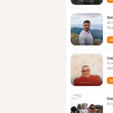
Ser
32 
16 
До
Се
70 
321
До
Ом
61 г