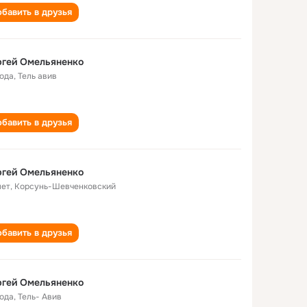
бавить в друзья
ргей Омельяненко
года
,
Тель авив
бавить в друзья
ргей Омельяненко
лет
,
Корсунь-Шевченковский
бавить в друзья
ргей Омельяненко
года
,
Тель- Авив