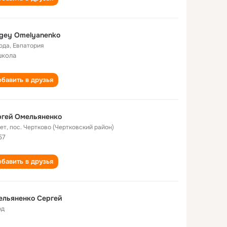
gey Omelyanenko
года
,
Евпатория
школа
бавить в друзья
ргей Омельяненко
лет
,
пос. Чертково (Чертковский район)
57
бавить в друзья
ельяненко Сергей
од