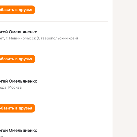
бавить в друзья
ргей Омельяненко
лет
,
г. Невинномысск (Ставропольский край)
бавить в друзья
ргей Омельяненко
года
,
Москва
бавить в друзья
ргей Омельяненко
ск