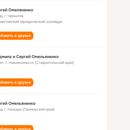
ргей Омеляненко
од
,
г. Чернигов
ниговский юридический колледж
бавить в друзья
дмила и Сергей Омельяненко
лет
,
г. Невинномысск (Ставропольский край)
бавить в друзья
ргей Омельяненко
од
,
г. Находка (Приморский край)
бавить в друзья