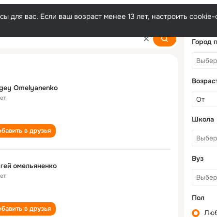
ы для вас. Если ваш возраст менее 13 лет, настроить cooki
enko
Город 
Возрас
gey Omelyanenko
лет
Школа
бавить в друзья
Вуз
гей омельяненко
лет
Пол
бавить в друзья
Лю