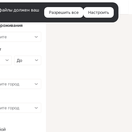
Войти
e-файлы должен ваш
Разрешить все
Настроить
Правая
колонка
проживания
т
бой