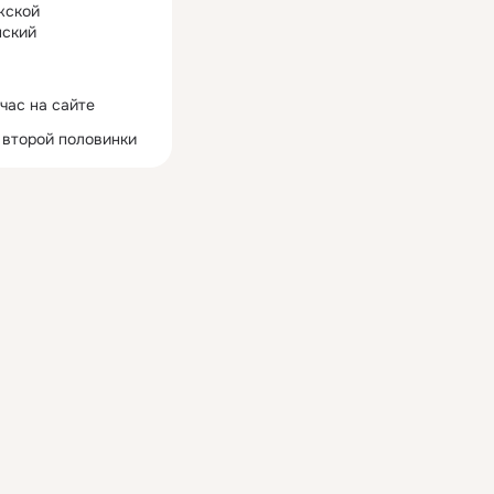
жской
ский
час на сайте
 второй половинки