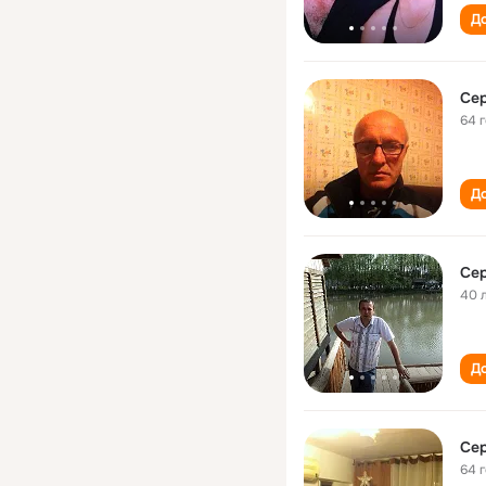
До
Се
64 
До
Cе
40 
До
Се
64 