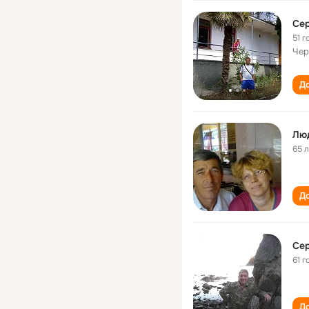
Се
51 г
Чер
До
Лю
65 
До
Се
61 г
До