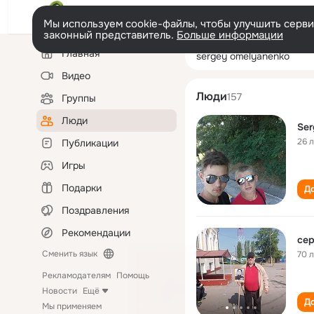
Мы используем cookie-файлы, чтобы улучшить сервис
законный представитель.
Больше информации
Левая
Поиск
Главная
sergey omelyan
колонка
по
людям
Видео
Люди
157
Группы
Люди
Ser
26 
Публикации
Игры
Подарки
До
Поздравления
Рекомендации
сер
Сменить язык
70 
Рекламодателям
Помощь
Новости
Ещё
До
Мы применяем