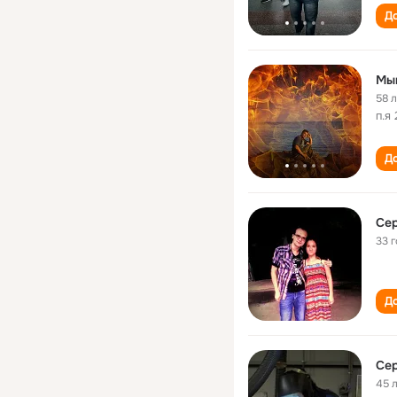
До
Мы
58 
п.я
До
Се
33 
До
Се
45 