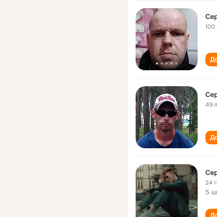
Се
100
До
Се
49 
До
Се
24 
5 ш
До