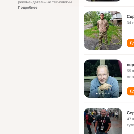
рекомендательные технологии
Подробнее
Се
34 
До
се
55 
ооо
До
Се
47 
тул