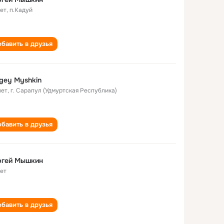
лет
,
п.Кадуй
бавить в друзья
gey Myshkin
лет
,
г. Сарапул (Удмуртская Республика)
бавить в друзья
ргей Мышкин
лет
бавить в друзья