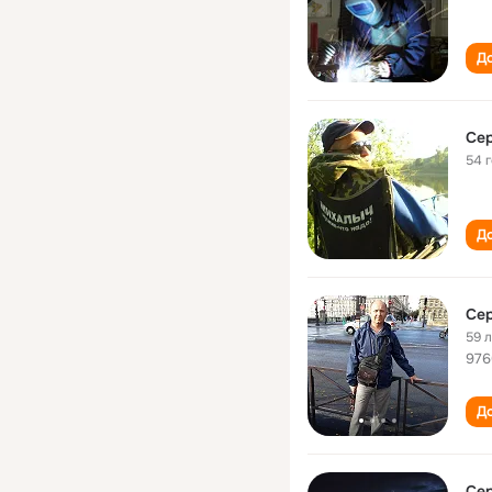
До
Се
54 
До
Се
59 
97
До
Се