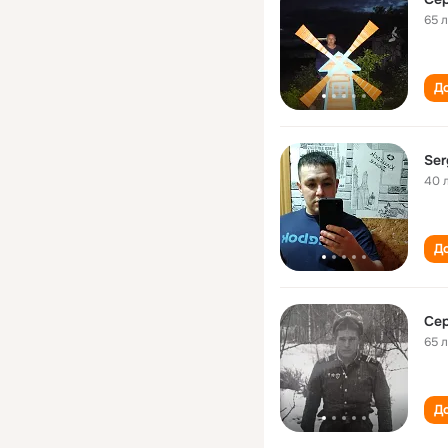
65 
До
Ser
40 
До
Се
65 
До