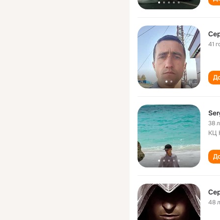
Се
41 г
До
Ser
38 
КЦ 
До
Се
48 