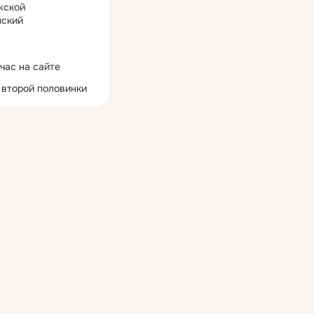
жской
ский
час на сайте
 второй половинки