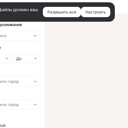
Войти
e-файлы должен ваш
Разрешить все
Настроить
Правая
колонка
проживания
т
бой