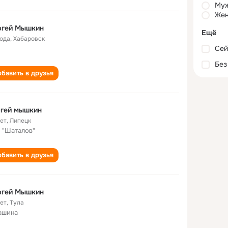
Му
Жен
ргей Мышкин
Ещё
года
,
Хабаровск
Сей
Без
бавить в друзья
ргей мышкин
лет
,
Липецк
 "Шаталов"
бавить в друзья
ргей Мышкин
лет
,
Тула
ашина