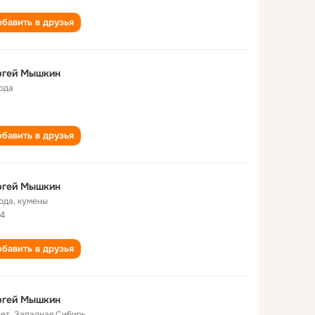
бавить в друзья
ргей Мышкин
года
бавить в друзья
ргей Мышкин
года
,
кумены
4
бавить в друзья
ргей Мышкин
лет
,
Западная Сибирь