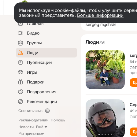
Мы используем cookie-файлы, чтобы улучшить сервис
законный представитель.
Больше информации
Левая
Поиск
Главная
sergey myshkin
колонка
по
людям
Видео
Люди
791
Группы
Люди
ser
64 
Публикации
OМУ
Игры
про
Подарки
До
Поздравления
Рекомендации
Се
Сменить язык
49 
ОКП
Рекламодателям
Помощь
Новости
Ещё
До
Мы применяем