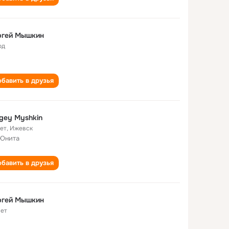
ргей Мышкин
од
бавить в друзья
gey Myshkin
лет
,
Ижевск
Юнита
бавить в друзья
ргей Мышкин
лет