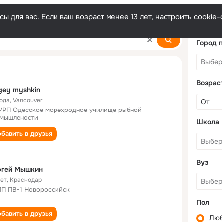
ы для вас. Если ваш возраст менее 13 лет, настроить cooki
Город 
Возрас
gey myshkin
года
,
Vancouver
РП Одесское морехродное училище рыбной
мышлености
Школа
бавить в друзья
Вуз
ргей Мышкин
лет
,
Краснодар
П ПВ-1 Новороссийск
Пол
бавить в друзья
Лю