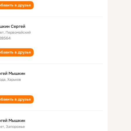
бавить в друзья
шкин Сергей
лет
,
Первомайский
 28564
бавить в друзья
ргей Мышкин
года
,
Харьков
бавить в друзья
ргей Мышкин
лет
,
Запорожье