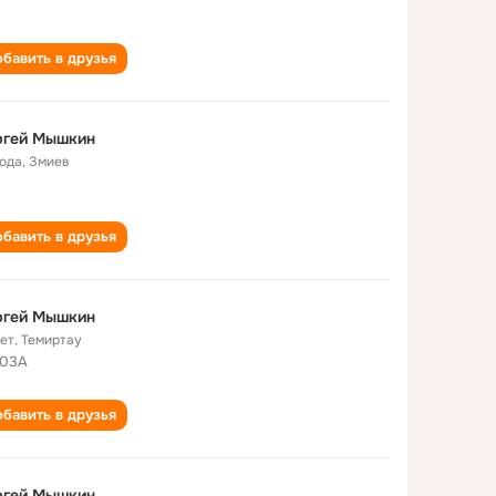
бавить в друзья
ргей Мышкин
года
,
Змиев
бавить в друзья
ргей Мышкин
лет
,
Темиртау
603А
бавить в друзья
ргей Мышкин