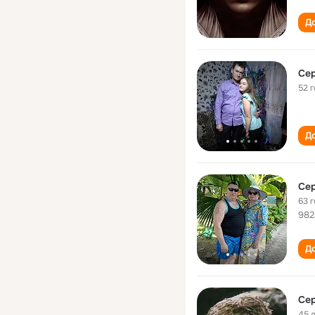
До
Се
52 
До
Се
63 
982
До
Се
45 