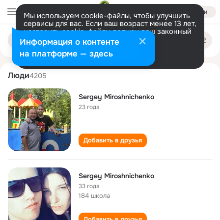
Войти
Мы используем cookie-файлы, чтобы улучшить
сервисы для вас. Если ваш возраст менее 13 лет,
настроить cookie-файлы должен ваш законный
sergey miroshnichenko
Поиск
представитель.
Больше информации
Информация о контенте
по
людям
Разрешить все
Настроить
на платформе — здесь
Люди
4205
Sergey Miroshnichenko
23 года
Добавить в друзья
Sergey Miroshnichenko
33 года
184 школа
Добавить в друзья