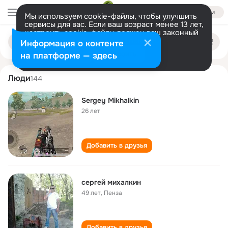
Войти
Мы используем cookie-файлы, чтобы улучшить
сервисы для вас. Если ваш возраст менее 13 лет,
настроить cookie-файлы должен ваш законный
sergey mikhalkin
Поиск
представитель.
Больше информации
Информация о контенте
по
людям
Разрешить все
Настроить
на платформе — здесь
Люди
144
Sergey Mikhalkin
26 лет
Добавить в друзья
сергей михалкин
49 лет
,
Пенза
Добавить в друзья