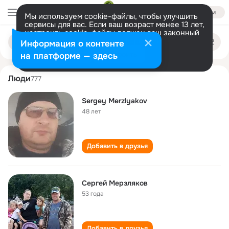
Войти
Мы используем cookie-файлы, чтобы улучшить
сервисы для вас. Если ваш возраст менее 13 лет,
настроить cookie-файлы должен ваш законный
sergey merzlyakov
Поиск
представитель.
Больше информации
Информация о контенте
по
людям
Разрешить все
Настроить
на платформе — здесь
Люди
777
Sergey Merzlyakov
48 лет
Добавить в друзья
Сергей Мерзляков
53 года
Добавить в друзья