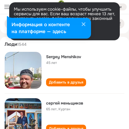
Войти
Мы используем cookie-файлы, чтобы улучшить
сервисы для вас. Если ваш возраст менее 13 лет,
настроить cookie-файлы должен ваш законный
sergey menschikov
Поиск
представитель.
Больше информации
Информация о контенте
по
людям
Разрешить все
Настроить
на платформе — здесь
Люди
1544
Sergey Menshikov
45 лет
Добавить в друзья
сергей меньщиков
65 лет
,
Курган
Добавить в друзья