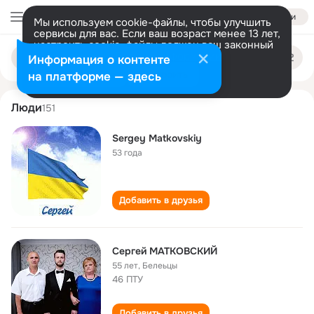
Войти
Мы используем cookie-файлы, чтобы улучшить
сервисы для вас. Если ваш возраст менее 13 лет,
настроить cookie-файлы должен ваш законный
sergey matkovskiy
Поиск
представитель.
Больше информации
Информация о контенте
по
людям
Разрешить все
Настроить
на платформе — здесь
Люди
151
Sergey Matkovskiy
53 года
Добавить в друзья
Сергей МАТКОВСКИЙ
55 лет
,
Белеьцы
46 ПТУ
Добавить в друзья