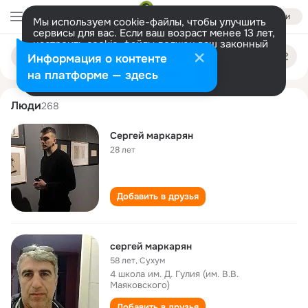
Войти
Мы используем cookie-файлы, чтобы улучшить
сервисы для вас. Если ваш возраст менее 13 лет,
настроить cookie-файлы должен ваш законный
sergey markaryan
Поиск
представитель.
Больше информации
Информация о контенте
по
людям
Разрешить все
Настроить
на платформе — здесь
Люди
268
Сергей маркарян
28 лет
Добавить в друзья
сергей маркарян
58 лет
,
Сухум
4 школа им. Д. Гулия (им. В.В.
Маяковского)
Добавить в друзья