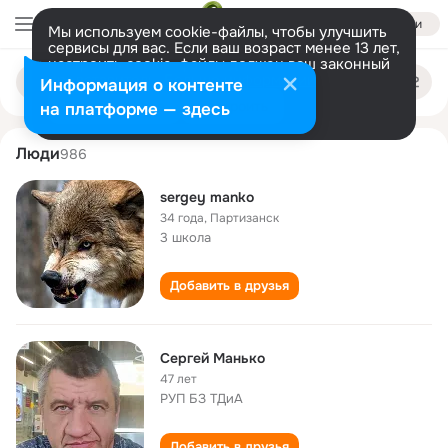
Войти
Мы используем cookie-файлы, чтобы улучшить
сервисы для вас. Если ваш возраст менее 13 лет,
настроить cookie-файлы должен ваш законный
sergey manko
Поиск
представитель.
Больше информации
Информация о контенте
по
людям
Разрешить все
Настроить
на платформе — здесь
Люди
986
sergey manko
34 года
,
Партизанск
3 школа
Добавить в друзья
Сергей Манько
47 лет
РУП БЗ ТДиА
Добавить в друзья