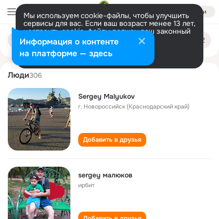
Войти
Мы используем cookie-файлы, чтобы улучшить
сервисы для вас. Если ваш возраст менее 13 лет,
настроить cookie-файлы должен ваш законный
sergey malyukov
Поиск
представитель.
Больше информации
Информация о контенте
по
людям
Разрешить все
Настроить
на платформе — здесь
Люди
306
Sergey Malyukov
г. Новороссийск (Краснодарский край)
Добавить в друзья
sergey малюков
ирбит
Добавить в друзья