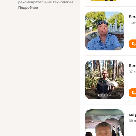
рекомендательные технологии
Подробнее
Ser
Омс
До
Ser
37 л
До
ser
68 