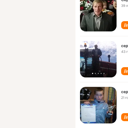
39 
До
се
43 
До
се
21 г
До