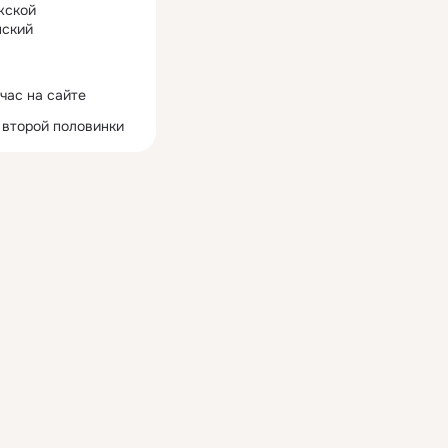
жской
ский
час на сайте
 второй половинки