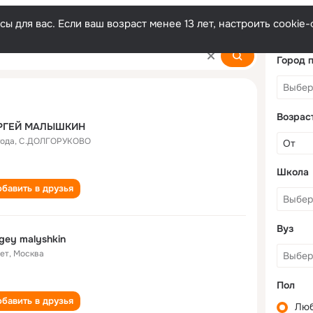
ы для вас. Если ваш возраст менее 13 лет, настроить cooki
n
Город 
Возрас
РГЕЙ МАЛЫШКИН
года
,
С.ДОЛГОРУКОВО
Школа
бавить в друзья
Вуз
gey malyshkin
лет
,
Москва
Пол
бавить в друзья
Лю