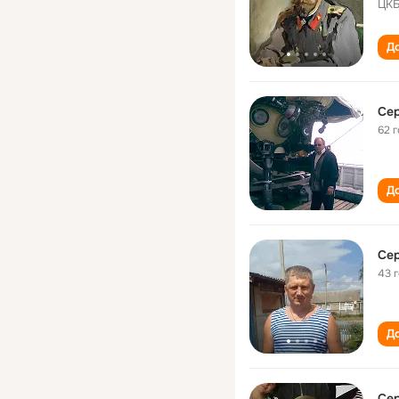
ЦК
До
Се
62 
До
Се
43 
До
Се