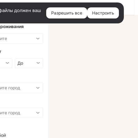
Войти
e-файлы должен ваш
Разрешить все
Настроить
Правая
колонка
проживания
т
бой