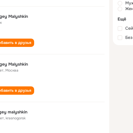
Му
Жен
gey Malyshkin
Ещё
к
Сей
Без
бавить в друзья
gey Malyshkin
ет
,
Москва
бавить в друзья
gey malyshkin
лет
,
krasnogorsk