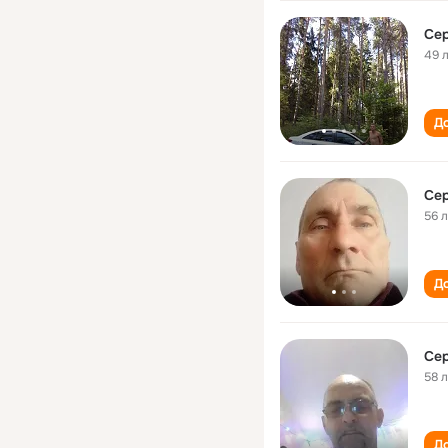
Се
49 
До
Се
56 
До
Се
58 
До