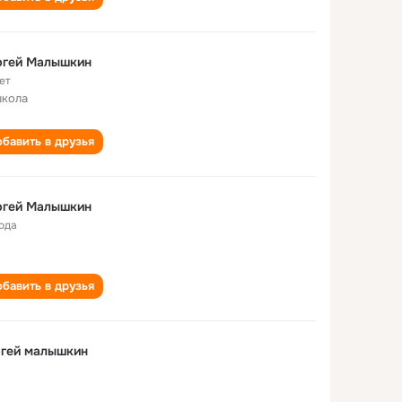
ргей Малышкин
ет
школа
бавить в друзья
ргей Малышкин
года
бавить в друзья
ргей малышкин