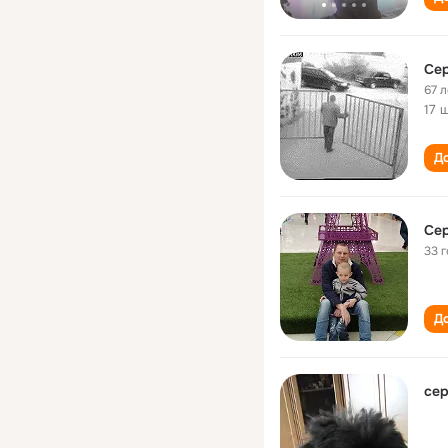
Се
67 л
17 
До
Се
33 
До
се