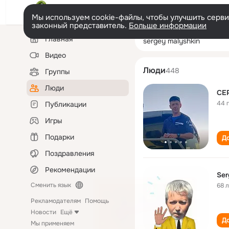
Мы используем cookie-файлы, чтобы улучшить сервис
законный представитель.
Больше информации
Левая
Поиск
Главная
sergey malyshki
колонка
по
людям
Видео
Люди
448
Группы
Люди
СЕ
44 
Публикации
Игры
Подарки
До
Поздравления
Рекомендации
Ser
Сменить язык
68 
Рекламодателям
Помощь
Новости
Ещё
До
Мы применяем