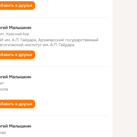
бавить в друзья
ргей Малышкин
лет
,
Красный бор
И им. А.П. Гайдара, Арзамасский государственный
агогический институт им. А.П. Гайдара
бавить в друзья
ргей Малышкин
лет
кола
бавить в друзья
ргей Малышкин
года