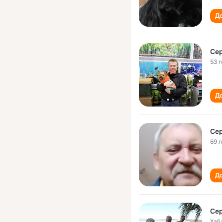
До
Се
53 
До
Се
69 
До
Се
Хаб