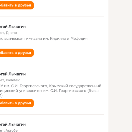
бавить в друзья
гей Лычагин
лет
,
Днепр
 класическая гимназия им. Кирилла и Мефодия
бавить в друзья
гей Лычагин
лет
,
Bielefeld
У им. С.И. Георгиевского, Крымский государственный
ицинский университет им. С.И. Георгиевского (бывш.
И)
бавить в друзья
гей Лычагин
лет
,
Актобе