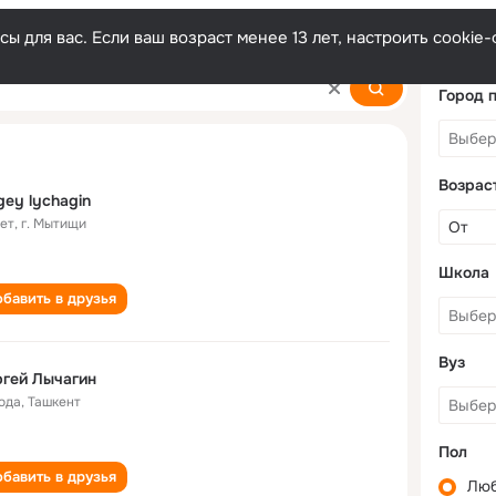
ы для вас. Если ваш возраст менее 13 лет, настроить cooki
Город 
Возрас
gey lychagin
лет
,
г. Мытищи
Школа
бавить в друзья
Вуз
гей Лычагин
года
,
Ташкент
Пол
бавить в друзья
Лю