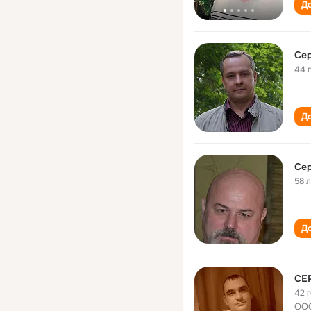
До
Сер
44 
До
Сер
58 
До
СЕ
42 
ООО