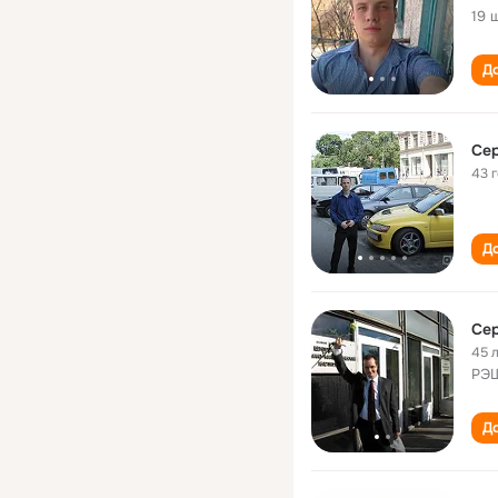
19 
До
Сер
43 
До
Сер
45 
РЭШ
До