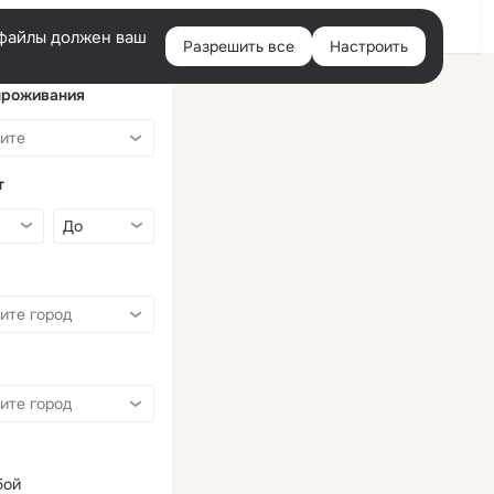
Войти
e-файлы должен ваш
Разрешить все
Настроить
Правая
колонка
проживания
т
бой