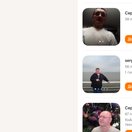
Сер
58 
До
ser
56 
1 г
До
Сер
67 л
КнА
тех