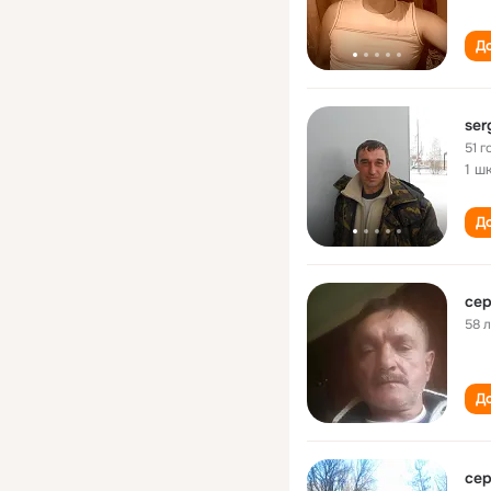
До
ser
51 г
1 ш
До
сер
58 
До
сер