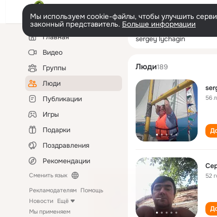
Мы используем cookie-файлы, чтобы улучшить сервис
законный представитель.
Больше информации
Левая
Поиск
Главная
sergey lychagin
колонка
по
людям
Видео
Люди
189
Группы
Люди
ser
56 
Публикации
Игры
Подарки
До
Поздравления
Рекомендации
Сер
Сменить язык
52 
Рекламодателям
Помощь
Новости
Ещё
До
Мы применяем