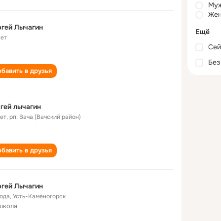
Му
Жен
гей Лычагин
Ещё
лет
Сей
Без
бавить в друзья
гей лычагин
лет
,
рп. Вача (Вачский район)
бавить в друзья
гей Лычагин
года
,
Усть-Каменогорск
школа