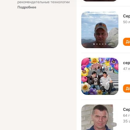
рекомендательные технологии
Подробнее
Сер
50 
До
сер
47 
До
Сер
64 
35 