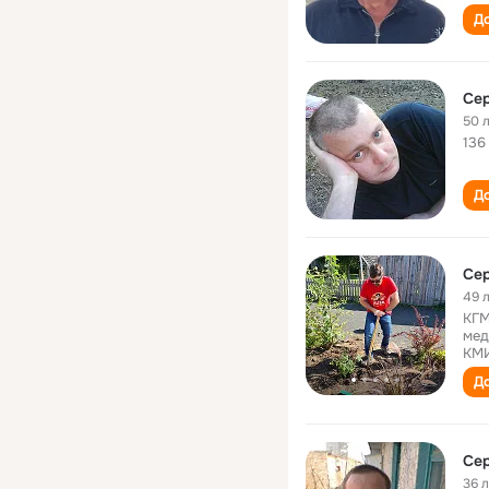
До
Сер
50 
136
До
Сер
49 
КГМ
мед
КМ
До
Сер
36 