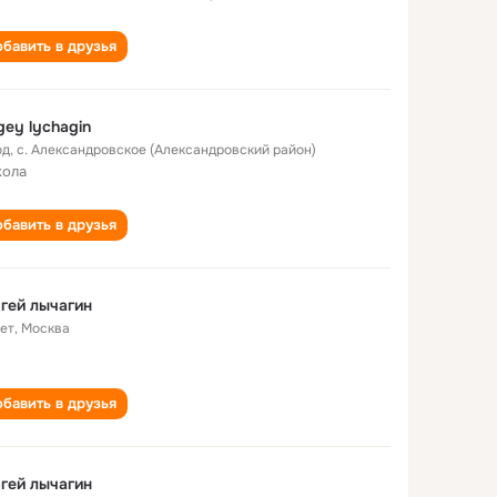
бавить в друзья
gey lychagin
од
,
с. Александровское (Александровский район)
кола
бавить в друзья
гей лычагин
лет
,
Москва
бавить в друзья
гей лычагин