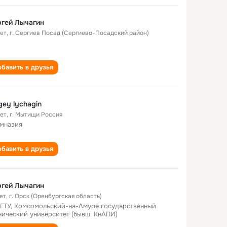
гей Лычагин
лет
,
г. Сергиев Посад (Сергиево-Посадский район)
бавить в друзья
gey lychagin
лет
,
г. Мытищи Россия
имназия
бавить в друзья
гей Лычагин
ет
,
г. Орск (Оренбургская область)
ГТУ, Комсомольский-на-Амуре государственный
нический университет (бывш. КнАПИ)