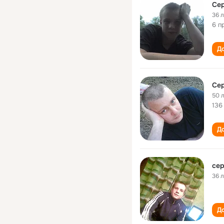
Сер
36 
6 п
До
Сер
50 
136
До
сер
36 
До