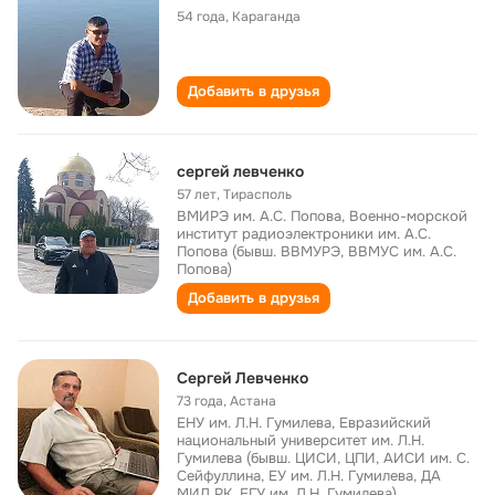
54 года
,
Караганда
Добавить в друзья
сергей левченко
57 лет
,
Тирасполь
ВМИРЭ им. А.С. Попова, Военно-морской
институт радиоэлектроники им. А.С.
Попова (бывш. ВВМУРЭ, ВВМУС им. А.С.
Попова)
Добавить в друзья
Сергей Левченко
73 года
,
Астана
ЕНУ им. Л.Н. Гумилева, Евразийский
национальный университет им. Л.Н.
Гумилева (бывш. ЦИСИ, ЦПИ, АИСИ им. С.
Сейфуллина, ЕУ им. Л.Н. Гумилева, ДА
МИД РК, ЕГУ им. Л.Н. Гумилева)