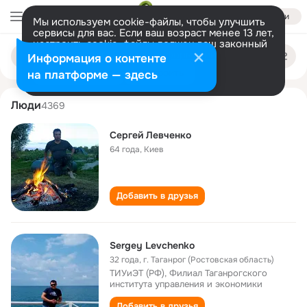
Войти
Мы используем cookie-файлы, чтобы улучшить
сервисы для вас. Если ваш возраст менее 13 лет,
настроить cookie-файлы должен ваш законный
sergey levchenko
Поиск
представитель.
Больше информации
Информация о контенте
по
людям
Разрешить все
Настроить
на платформе — здесь
Люди
4369
Сергей Левченко
64 года
,
Киев
Добавить в друзья
Sergey Levchenko
32 года
,
г. Таганрог (Ростовская область)
ТИУиЭТ (РФ), Филиал Таганрогского
института управления и экономики
Добавить в друзья