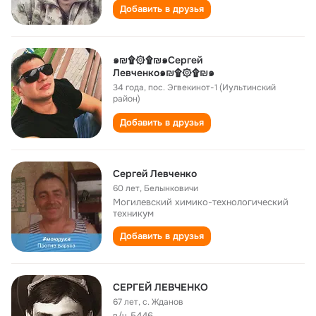
Добавить в друзья
๑₪۩۞۩₪๑Сергей
Левченко๑₪۩۞۩₪๑
34 года
,
пос. Эгвекинот-1 (Иультинский
район)
Добавить в друзья
Сергей Левченко
60 лет
,
Белынковичи
Могилевский химико-технологический
техникум
Добавить в друзья
СЕРГЕЙ ЛЕВЧЕНКО
67 лет
,
с. Жданов
в/ч 5446