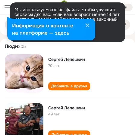
Войти
Мы используем cookie-файлы, чтобы улучшить
сервисы для вас. Если ваш возраст менее 13 лет,
настроить cookie-файлы должен ваш законный
sergey lepyoshkin
Поиск
представитель.
Больше информации
Информация о контенте
по
людям
Разрешить все
Настроить
на платформе — здесь
Люди
305
Сергей Лепёшкин
70 лет
Добавить в друзья
Сергей Лепешкин
49 лет
Добавить в друзья