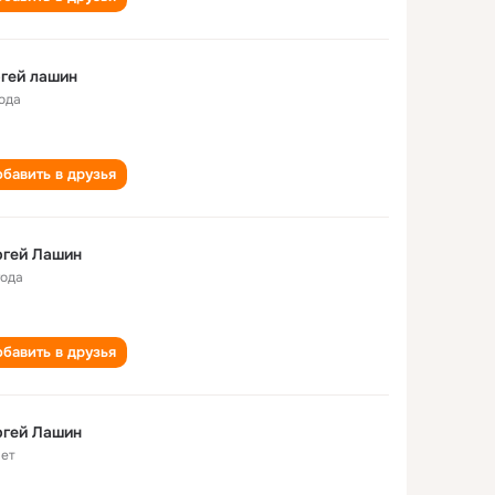
гей лашин
года
бавить в друзья
ргей Лашин
года
бавить в друзья
ргей Лашин
лет