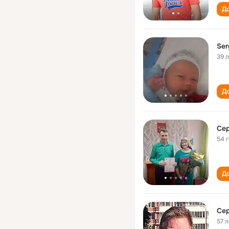
До
Ser
39 
До
Се
54 
До
Се
57 л