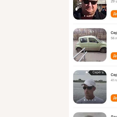
29 
До
Се
56 
До
Се
41 г
До
Ла