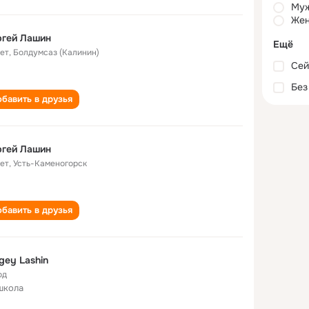
Му
Жен
ргей Лашин
Ещё
лет
,
Болдумсаз (Калинин)
Сей
Без
бавить в друзья
ргей Лашин
лет
,
Усть-Каменогорск
бавить в друзья
gey Lashin
од
школа