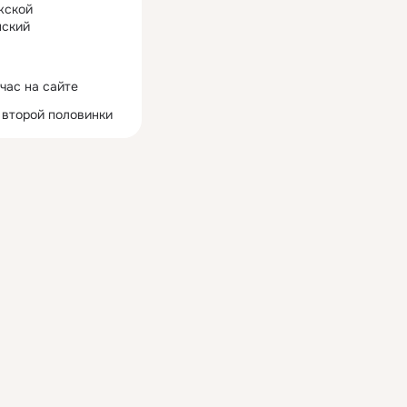
жской
ский
час на сайте
 второй половинки