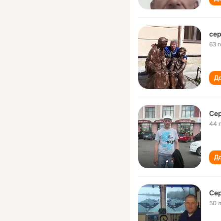
сер
63 
До
Се
44 
До
Се
50 