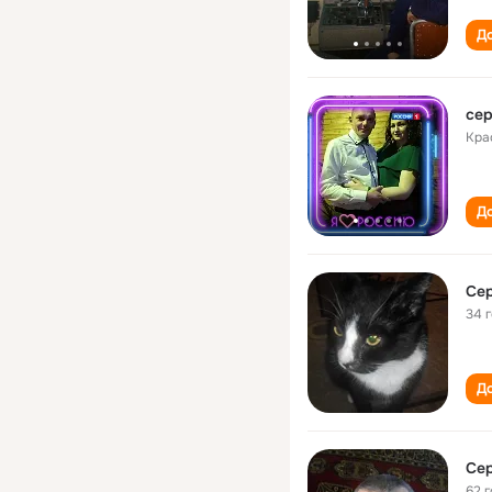
До
сер
Кра
До
Се
34 
До
Се
62 