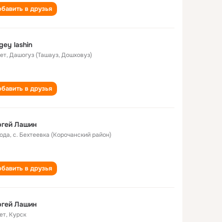
бавить в друзья
gey lashin
лет
,
Дашогуз (Ташауз, Дошховуз)
бавить в друзья
ргей Лашин
года
,
с. Бехтеевка (Корочанский район)
бавить в друзья
ргей Лашин
ет
,
Курск