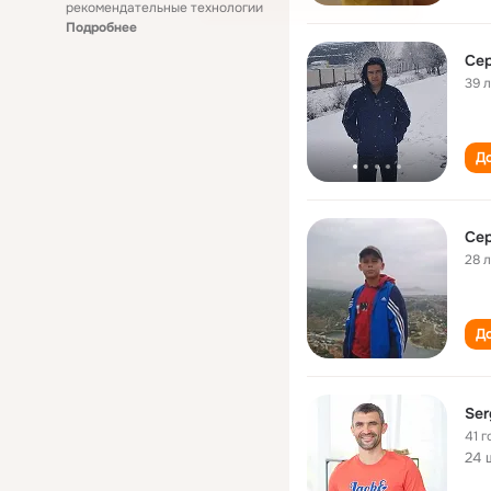
рекомендательные технологии
Подробнее
Се
39 
До
Се
28 
До
Ser
41 г
24 