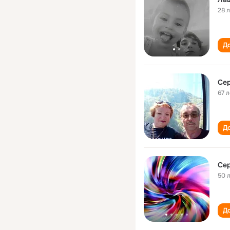
28 
До
Се
67 л
До
Се
50 
До