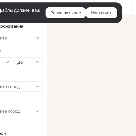
Войти
e-файлы должен ваш
Разрешить все
Настроить
Правая
колонка
проживания
т
бой