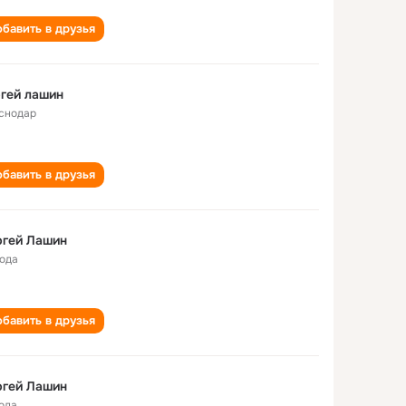
бавить в друзья
гей лашин
снодар
бавить в друзья
ргей Лашин
года
бавить в друзья
ргей Лашин
года