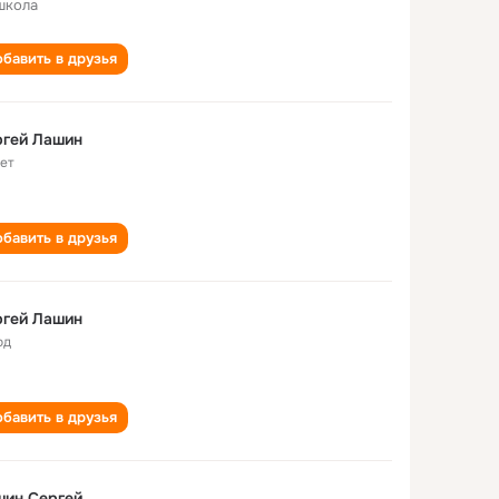
школа
бавить в друзья
ргей Лашин
лет
бавить в друзья
ргей Лашин
од
бавить в друзья
шин Сергей