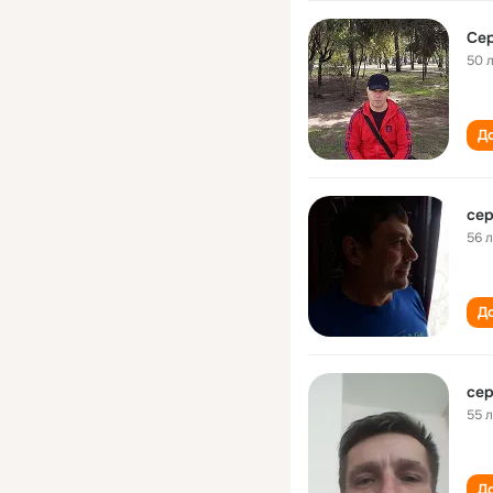
50 
До
сер
56 
До
сер
55 
До