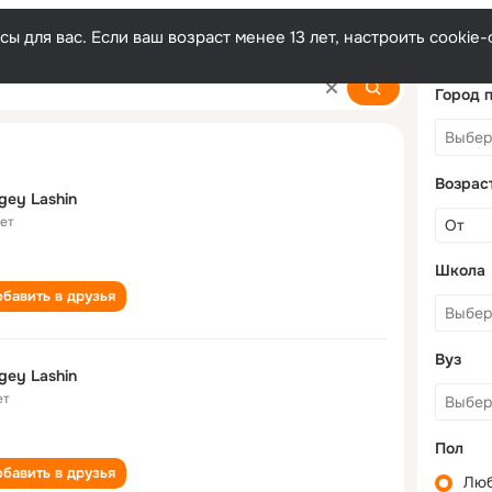
ы для вас. Если ваш возраст менее 13 лет, настроить cooki
Город 
Возрас
gey Lashin
лет
Школа
бавить в друзья
Вуз
gey Lashin
ет
Пол
бавить в друзья
Лю