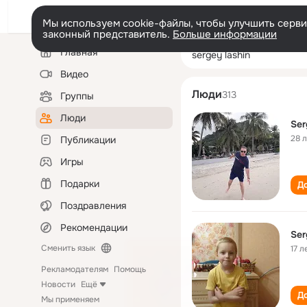
Мы используем cookie-файлы, чтобы улучшить сервис
законный представитель.
Больше информации
Левая
Поиск
Главная
sergey lashin
колонка
по
людям
Видео
Люди
313
Группы
Люди
Ser
28 
Публикации
Игры
Подарки
До
Поздравления
Рекомендации
Ser
Сменить язык
17 л
Рекламодателям
Помощь
Новости
Ещё
До
Мы применяем