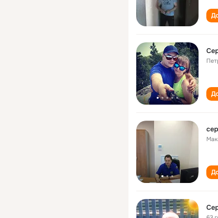
До
Cер
Пет
До
сер
Мак
До
Сер
63 