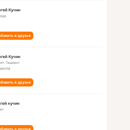
Сергей Кучин
года
бавить в друзья
гей Кучин
лет
,
Ташкент
школа
бавить в друзья
сергей кучин
лет
бавить в друзья