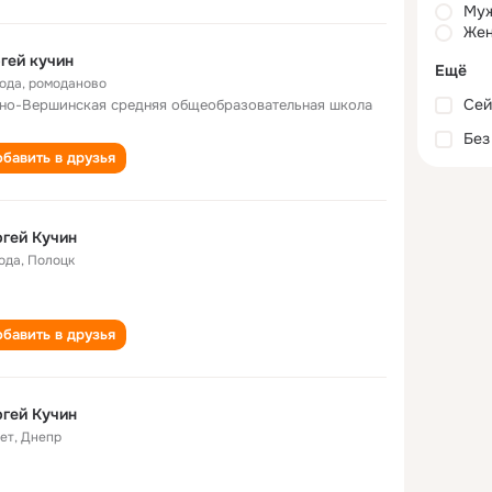
Му
Жен
гей кучин
Ещё
года
,
ромоданово
Сей
но-Вершинская средняя общеобразовательная школа
Без
бавить в друзья
гей Кучин
года
,
Полоцк
бавить в друзья
гей Кучин
лет
,
Днепр