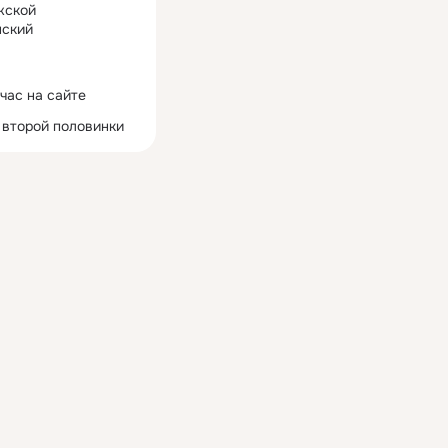
жской
ский
час на сайте
 второй половинки