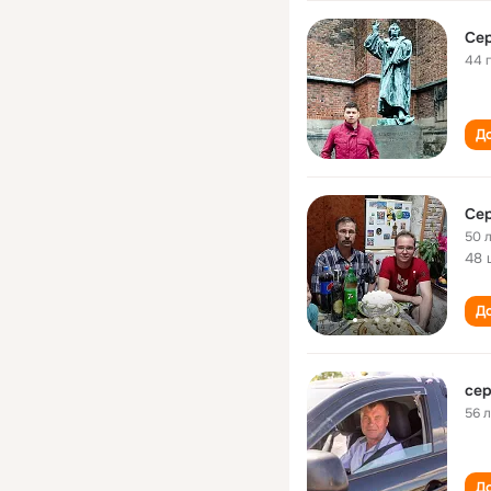
44 
До
Сер
50 
48 
До
56 
До