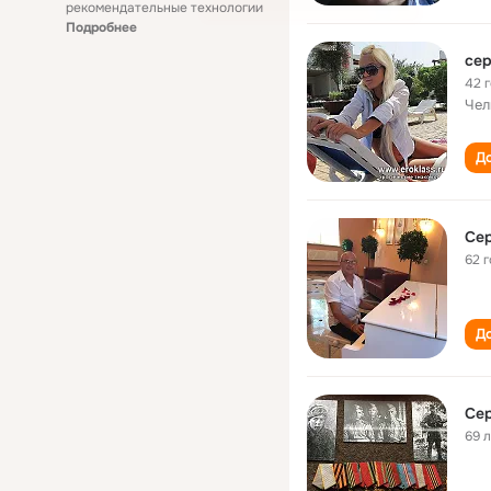
рекомендательные технологии
Подробнее
сер
42 
Чел
До
Сер
62 
До
Сер
69 