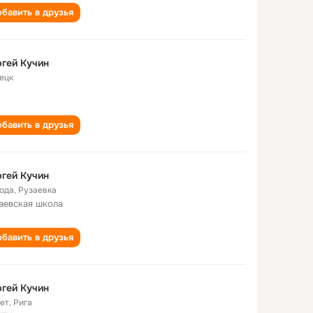
бавить в друзья
гей Кучин
ецк
бавить в друзья
гей Кучин
года
,
Рузаевка
аевская школа
бавить в друзья
гей Кучин
лет
,
Рига