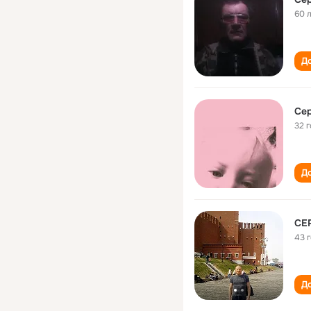
60 
До
Сер
32 
До
СЕ
43 
До