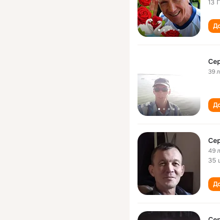
13 
До
Сер
39 
До
Сер
49 
35 
До
Сер