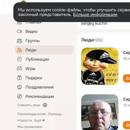
Мы используем cookie-файлы, чтобы улучшить сервис
законный представитель.
Больше информации
Левая
Поиск
Главная
sergey kuchin
колонка
по
людям
Видео
Люди
1092
Группы
Люди
Сер
56 
Публикации
Игры
Подарки
До
Поздравления
Рекомендации
Сер
Сменить язык
70 
Рекламодателям
Помощь
Новости
Ещё
До
Мы применяем