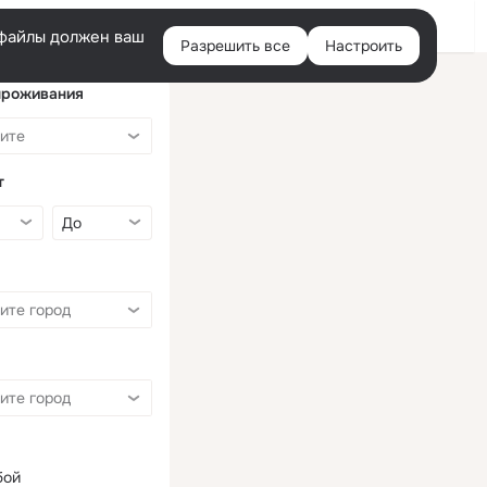
Войти
e-файлы должен ваш
Разрешить все
Настроить
Правая
колонка
проживания
т
бой