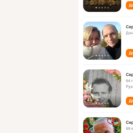
До
Сер
Дон
До
Сер
64 
Руз
До
Сер
69 