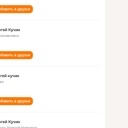
бавить в друзья
гей Kучин
ропавловск
бавить в друзья
гей кучин
ао
бавить в друзья
гей Кучин
года
,
Нижний Новгород