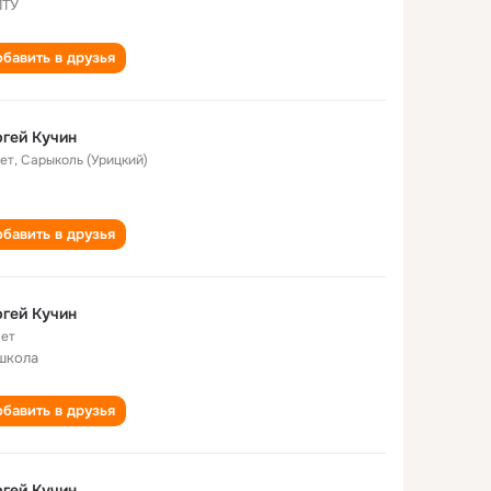
ПТУ
бавить в друзья
гей Кучин
лет
,
Сарыколь (Урицкий)
бавить в друзья
гей Кучин
лет
школа
бавить в друзья
гей Кучин