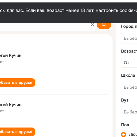
ы для вас. Если ваш возраст менее 13 лет, настроить cooki
Город 
Возрас
гей Кучин
лет
Школа
бавить в друзья
Вуз
гей Кучин
лет
Пол
бавить в друзья
Лю