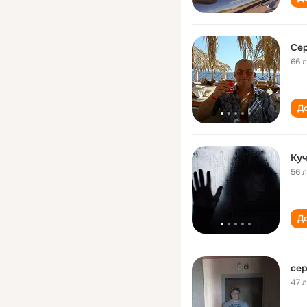
Сер
66 
До
Куч
56 
До
сер
47 